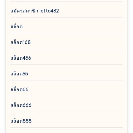
สมัครสมาชิก lotto432
สล็อต
สล็อต168
สล็อต456
สล็อต55
สล็อต66
สล็อต666
สล็อต888