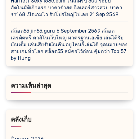
Harriett Sexy168c.com วันเกิดรับ 500 ระบบ
อัตโนมัติเจ้าแรก บาคาร่าสด ดีลเลอร์สาวสวย บาคา
ร่า168 เปิดเกมไว รับโปรใหญ่ไปเลย 21 Sep 2569
สล็อต55 jin55.guru 6 September 2569 สล็อต
เครดิตฟรี คาสิโนเว็บใหญ่ มาตรฐานเอเชีย เล่นได้รับ
เงินเต็ม เล่นเสียรับเงินคืน อยู่ไหนก็เล่นได้ จุดหมายของ
สายเกมทั่วโลก สล็อต55 สมัครไว้ก่อน คุ้มกว่า Top 57
by Hung
ความเห็นล่าสุด
คลังเก็บ
สิงหาคม 2026