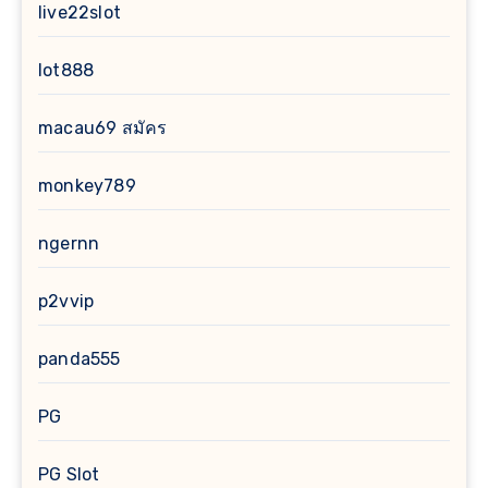
live22slot
lot888
macau69 สมัคร
monkey789
ngernn
p2vvip
panda555
PG
PG Slot