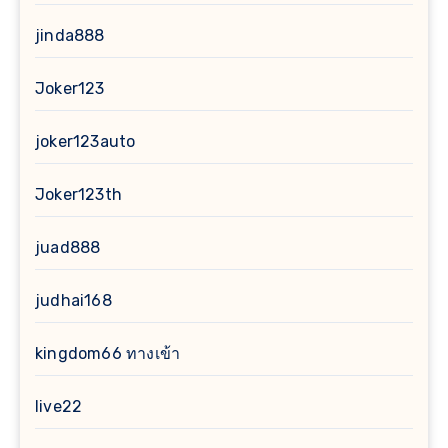
jinda888
Joker123
joker123auto
Joker123th
juad888
judhai168
kingdom66 ทางเข้า
live22