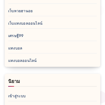
เว็บหวยฮานอย
เว็บแทงบอลออนไลน์
เศรษฐี99
แทงบอล
แทงบอลออนไลน์
นิยาม
เข้าสู่ระบบ