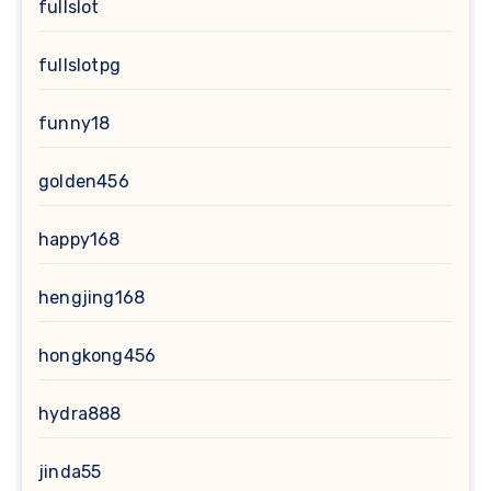
fullslot
fullslotpg
funny18
golden456
happy168
hengjing168
hongkong456
hydra888
jinda55