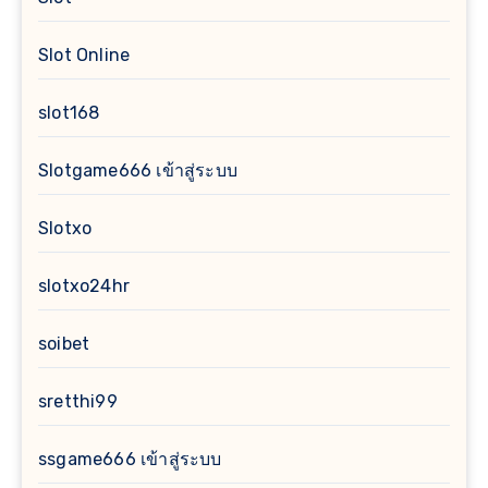
Slot Online
slot168
Slotgame666 เข้าสู่ระบบ
Slotxo
slotxo24hr
soibet
sretthi99
ssgame666 เข้าสู่ระบบ