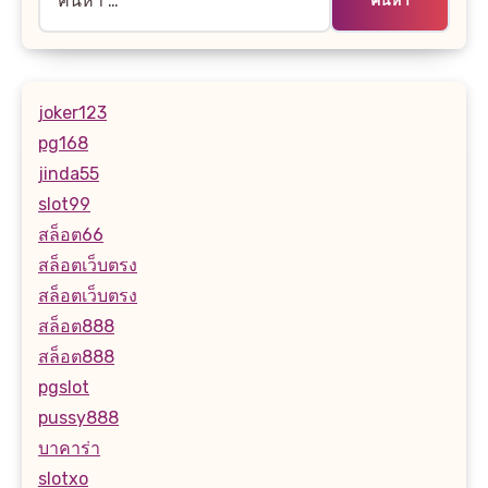
สำหรับ:
joker123
pg168
jinda55
slot99
สล็อต66
สล็อตเว็บตรง
สล็อตเว็บตรง
สล็อต888
สล็อต888
pgslot
pussy888
บาคาร่า
slotxo