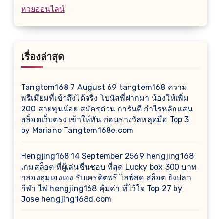
หวยออนไลน์
เรื่องล่าสุด
Tangtem168 7 August 69 tangtem168 ความ
พรีเมียมที่เข้าถึงได้จริง โบนัสพี่ฝากมา น้องให้เพิ่ม
200 สายทุนน้อย สมัครด่วน การันตี กำไรหลักแสน
สล็อตเว็บตรง เข้าให้ทัน ก่อนรางวัลหลุดมือ Top 3
by Mariano Tangtem168e.com
Hengjing168 14 September 2569 hengjing168
เกมสล็อต ที่ผู้เล่นชื่นชอบ ที่สุด Lucky box 300 บาท
กล่องสุ่มเฮงเฮง รับเครดิตฟรี ไลฟ์สด สล็อต ยิงปลา
กีฬา ไพ่ hengjing168 คุ้มค่า ที่ไว้ใจ Top 27 by
Jose hengjing168d.com