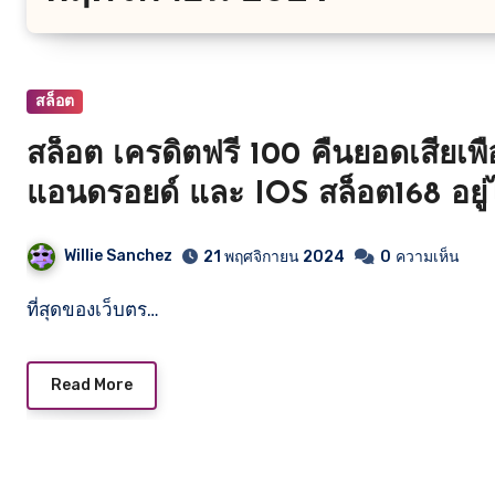
สล็อต
สล็อต เครดิตฟรี 100 คืนยอดเสียเ
แอนดรอยด์ และ IOS สล็อต168 อยู่ไ
Faro168.co 27 JAN 2025
Willie Sanchez
21 พฤศจิกายน 2024
0
ความเห็น
ที่สุดของเว็บตร…
Read More