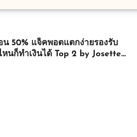
พื่อน 50% แจ็คพอตแตกง่ายรองรับ
หนก็ทำเงินได้ Top 2 by Josette