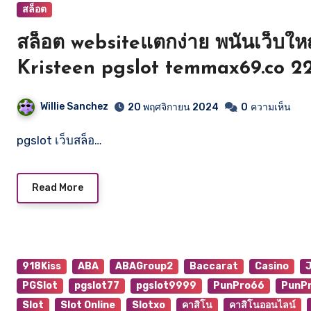
สล็อต
สล็อต websiteแตกง่าย พนันเว็บใ
Kristeen pgslot temmax69.co 2
Willie Sanchez
20 พฤศจิกายน 2024
0
ความเห็น
pgslot เว็บสล็อ…
Read More
918Kiss
ABA
ABAGroup2
Baccarat
Casino
PGSlot
pgslot77
pgslot9999
PunPro66
PunP
Slot
Slot Online
Slotxo
คาสิโน
คาสิโนออนไลน์