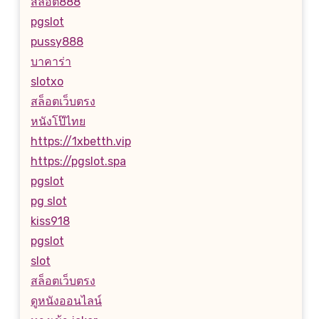
สล็อต888
pgslot
pussy888
บาคาร่า
slotxo
สล็อตเว็บตรง
หนังโป๊ไทย
https://1xbetth.vip
https://pgslot.spa
pgslot
pg slot
kiss918
pgslot
slot
สล็อตเว็บตรง
ดูหนังออนไลน์