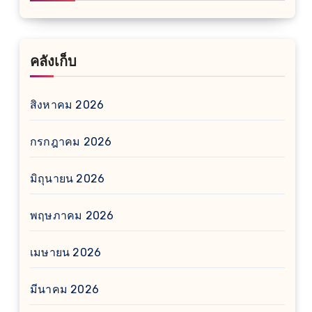
คลังเก็บ
สิงหาคม 2026
กรกฎาคม 2026
มิถุนายน 2026
พฤษภาคม 2026
เมษายน 2026
มีนาคม 2026