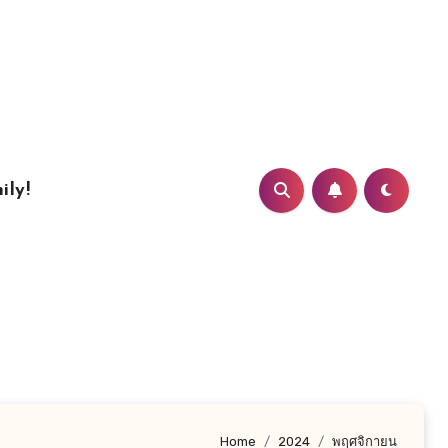
ily!
Home
2024
พฤศจิกายน