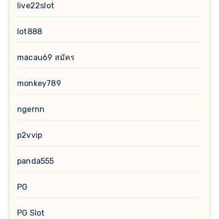
live22slot
lot888
macau69 สมัคร
monkey789
ngernn
p2vvip
panda555
PG
PG Slot