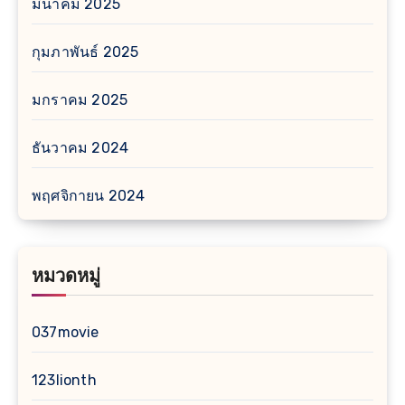
มีนาคม 2025
กุมภาพันธ์ 2025
มกราคม 2025
ธันวาคม 2024
พฤศจิกายน 2024
หมวดหมู่
037movie
123lionth