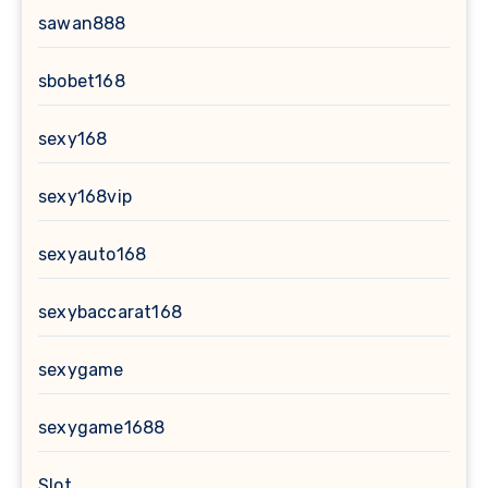
sawan888
sbobet168
sexy168
sexy168vip
sexyauto168
sexybaccarat168
sexygame
sexygame1688
Slot