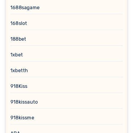
1688sagame
168slot
188bet
1xbet
1xbetth
918Kiss
918kissauto
918kissme