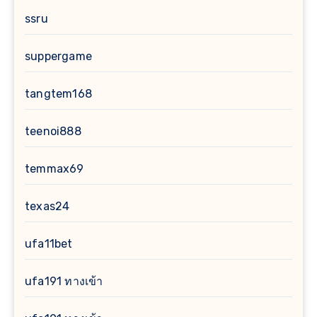
ssru
suppergame
tangtem168
teenoi888
temmax69
texas24
ufa11bet
ufa191 ทางเข้า