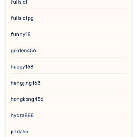
fullslot
fullslotpg
funny18
golden456
happy168
hengjing168
hongkong456
hydra888
jinda55