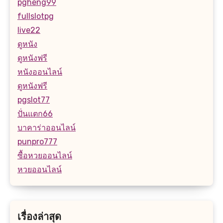
pgheng99
fullslotpg
live22
ดูหนัง
ดูหนังฟรี
หนังออนไลน์
ดูหนังฟรี
pgslot77
ปั่นแตก66
บาคาร่าออนไลน์
punpro777
ซื้อหวยออนไลน์
หวยออนไลน์
เรื่องล่าสุด