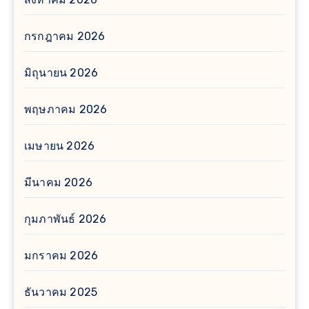
กรกฎาคม 2026
มิถุนายน 2026
พฤษภาคม 2026
เมษายน 2026
มีนาคม 2026
กุมภาพันธ์ 2026
มกราคม 2026
ธันวาคม 2025