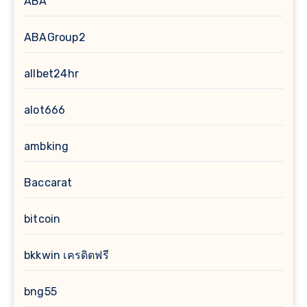
ABA
ABAGroup2
allbet24hr
alot666
ambking
Baccarat
bitcoin
bkkwin เครดิตฟรี
bng55