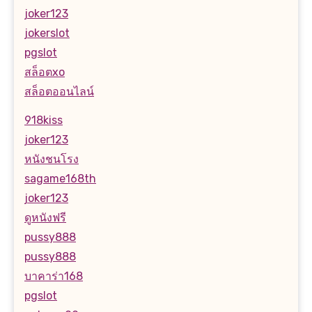
joker123
jokerslot
pgslot
สล็อตxo
สล็อตออนไลน์
918kiss
joker123
หนังชนโรง
sagame168th
joker123
ดูหนังฟรี
pussy888
pussy888
บาคาร่า168
pgslot