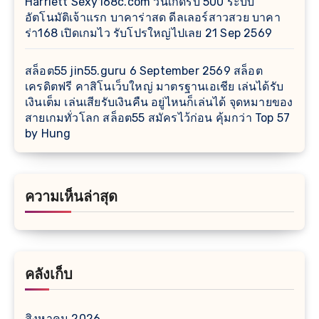
Harriett Sexy168c.com วันเกิดรับ 500 ระบบ
อัตโนมัติเจ้าแรก บาคาร่าสด ดีลเลอร์สาวสวย บาคา
ร่า168 เปิดเกมไว รับโปรใหญ่ไปเลย 21 Sep 2569
สล็อต55 jin55.guru 6 September 2569 สล็อต
เครดิตฟรี คาสิโนเว็บใหญ่ มาตรฐานเอเชีย เล่นได้รับ
เงินเต็ม เล่นเสียรับเงินคืน อยู่ไหนก็เล่นได้ จุดหมายของ
สายเกมทั่วโลก สล็อต55 สมัครไว้ก่อน คุ้มกว่า Top 57
by Hung
ความเห็นล่าสุด
คลังเก็บ
สิงหาคม 2026