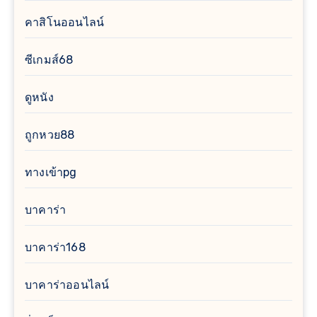
คาสิโนออนไลน์
ซีเกมส์68
ดูหนัง
ถูกหวย88
ทางเข้าpg
บาคาร่า
บาคาร่า168
บาคาร่าออนไลน์