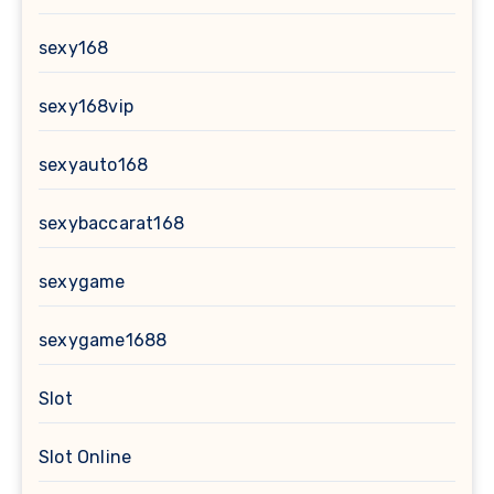
sexy168
sexy168vip
sexyauto168
sexybaccarat168
sexygame
sexygame1688
Slot
Slot Online