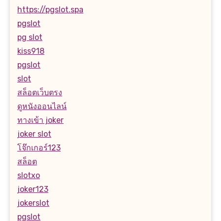
https://pgslot.spa
pgslot
pg slot
kiss918
pgslot
slot
สล็อตเว็บตรง
ดูหนังออนไลน์
ทางเข้า joker
joker slot
โจ๊กเกอร์123
สล็อต
slotxo
joker123
jokerslot
pgslot