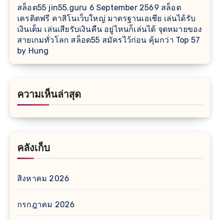
สล็อต55 jin55.guru 6 September 2569 สล็อต
เครดิตฟรี คาสิโนเว็บใหญ่ มาตรฐานเอเชีย เล่นได้รับ
เงินเต็ม เล่นเสียรับเงินคืน อยู่ไหนก็เล่นได้ จุดหมายของ
สายเกมทั่วโลก สล็อต55 สมัครไว้ก่อน คุ้มกว่า Top 57
by Hung
ความเห็นล่าสุด
คลังเก็บ
สิงหาคม 2026
กรกฎาคม 2026