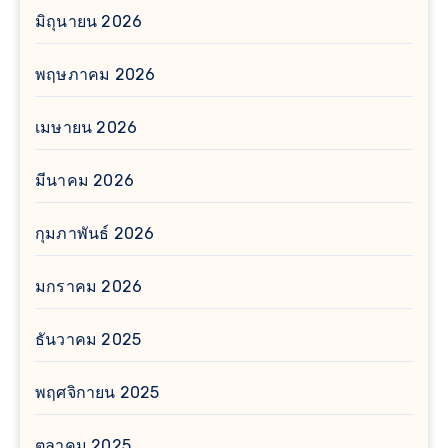
มิถุนายน 2026
พฤษภาคม 2026
เมษายน 2026
มีนาคม 2026
กุมภาพันธ์ 2026
มกราคม 2026
ธันวาคม 2025
พฤศจิกายน 2025
ตุลาคม 2025