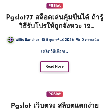
PGSlot
Pgslot77 สล็อตเล่นคุ้มขึ้นได้ ถ้ารู้
วิธีรับโปรให้ถูกจังหวะ 12
February 26 web ใหญ่
Willie Sanchez
5 กุมภาพันธ์ 2026
0
ความเห็น
pgslot77.world คาสิโนออนไลน์
เคล็ดวิธีเลือกเ…
เว็บแม่ เครดิตฟรี Top 93 by
Esteban
Read More
PGSlot
Pgslot เว็บตรง สล็อตแตกง่าย