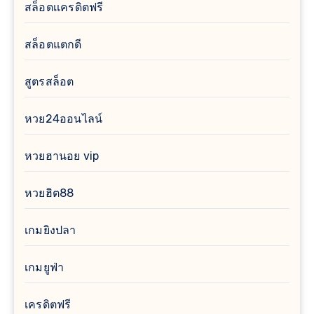
สล็อตเเครดิตฟรี
สล็อตแตกดี
สูตรสล็อต
หวย24ออนไลน์
หวยฮานอย vip
หวยฮิต88
เกมยิงปลา
เกมยูฟ่า
เครดิตฟรี