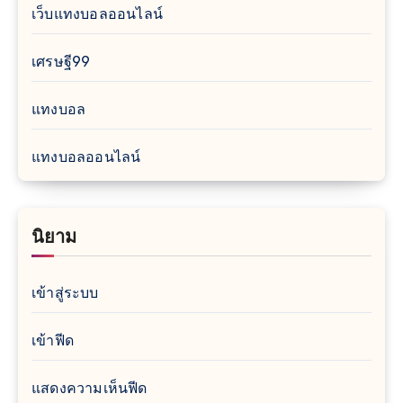
เว็บแทงบอลออนไลน์
เศรษฐี99
แทงบอล
แทงบอลออนไลน์
นิยาม
เข้าสู่ระบบ
เข้าฟีด
แสดงความเห็นฟีด