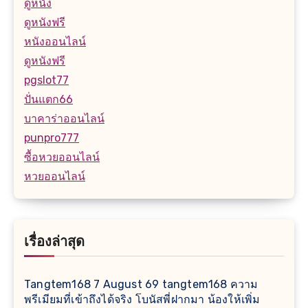
ดูหนัง
ดูหนังฟรี
หนังออนไลน์
ดูหนังฟรี
pgslot77
ปั่นแตก66
บาคาร่าออนไลน์
punpro777
ซื้อหวยออนไลน์
หวยออนไลน์
เรื่องล่าสุด
Tangtem168 7 August 69 tangtem168 ความ
พรีเมียมที่เข้าถึงได้จริง โบนัสพี่ฝากมา น้องให้เพิ่ม