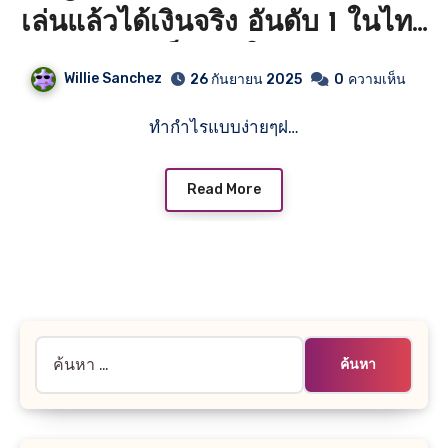
เล่นแล้วได้เงินจริง อันดับ 1 ในไทย
casino เว็บเปิดใหม่ pgslot
Willie Sanchez
26 กันยายน 2025
0
ความเห็น
เครดิตฟรี Top 99 by Werner
ทำกำไรแบบง่ายๆฝ…
pgslot Pgslot77.me 26 ตุลาคม
2568
Read More
ค้นหา
สำหรับ: