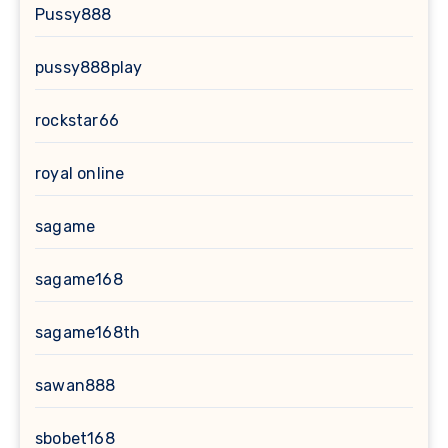
Pussy888
pussy888play
rockstar66
royal online
sagame
sagame168
sagame168th
sawan888
sbobet168