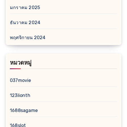
มกราคม 2025
ธันวาคม 2024
พฤศจิกายน 2024
หมวดหมู่
037movie
123lionth
1688sagame
168slot