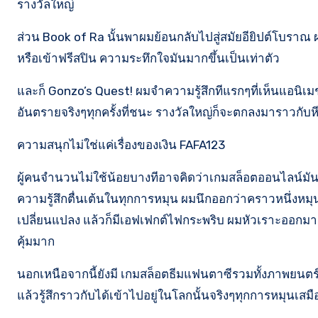
รางวัลใหญ่
ส่วน Book of Ra นั้นพาผมย้อนกลับไปสู่สมัยอียิปต์โบราณ ผม
หรือเข้าฟรีสปิน ความระทึกใจมันมากขึ้นเป็นเท่าตัว
และก็ Gonzo’s Quest! ผมจำความรู้สึกทีแรกๆที่เห็นแอนิเ
อันตรายจริงๆทุกครั้งที่ชนะ รางวัลใหญ่ก็จะตกลงมาราวกับหี
ความสนุกไม่ใช่แค่เรื่องของเงิน FAFA123
ผู้คนจำนวนไม่ใช้น้อยบางทีอาจคิดว่าเกมสล็อตออนไลน์มันเน
ความรู้สึกตื่นเต้นในทุกการหมุน ผมนึกออกว่าคราวหนึ่งหมุน 
เปลี่ยนแปลง แล้วก็มีเอฟเฟกต์ไฟกระพริบ ผมหัวเราะออกมาด้ว
คุ้มมาก
นอกเหนือจากนี้ยังมี เกมสล็อตธีมแฟนตาซีรวมทั้งภาพยนตร์ด
แล้วรู้สึกราวกับได้เข้าไปอยู่ในโลกนั้นจริงๆทุกการหมุนเส