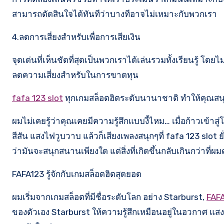
สามารถตัดสินใจได้ทันทีว่าบางทีอาจไม่เหมาะกับพวกเรา
4.ลดการเสี่ยงสำหรับเพื่อการเสียเงิน
จุดเด่นที่เห็นชัดที่สุดเป็นพวกเราได้เล่นรวมทั้งเรียนรู้ โด
ลดความเสี่ยงสำหรับในการขาดทุน
fafa 123 slot
ทุกเกมสล็อตฮิตระดับนานาชาติ ทำให้คุณสนุ
ผมไม่เคยรู้ว่าคุณเคยมีความรู้สึกแบบงี้ไหม… เมื่อก้าวเข้า
สีสัน แสงไฟวูบวาบ แล้วก็เสียงเพลงสนุกๆที่ fafa 123 slot 
ว่ามันจะสนุกสนานเพียงใด แต่สิ่งที่เกิดขึ้นกลับเกินกว่าที่
FAFA123 รู้จักกับเกมสล็อตฮิตสุดยอด
ผมเริ่มจากเกมสล็อตที่มีชื่อระดับโลก อย่าง Starburst,
FAF
ของตัวเอง Starburst ให้ความรู้สึกเหมือนอยู่ในอวกาศ แสงส