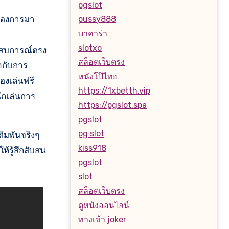
pgslot
้องการมา
pussy888
บาคาร่า
slotxo
สบการณ์ตรง
สล็อตเว็บตรง
ยวกับการ
หนังโป๊ไทย
องเล่นฟรี
https://1xbetth.vip
นักเล่นการ
https://pgslot.spa
pgslot
pg slot
ดิมพันจริงๆ
kiss918
้รู้สึกสับสน
pgslot
slot
สล็อตเว็บตรง
ดูหนังออนไลน์
ทางเข้า joker