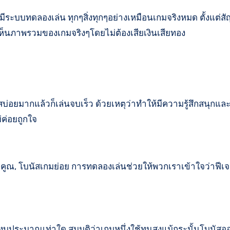
ีระบบทดลองเล่น ทุกๆสิ่งทุกๆอย่างเหมือนเกมจริงหมด ตั้งแต่สัญ
ห็นภาพรวมของเกมจริงๆโดยไม่ต้องเสียเงินเสียทอง
ยมากแล้วก็เล่นจบเร็ว ด้วยเหตุว่าทำให้มีความรู้สึกสนุกและไ
่ค่อยถูกใจ
วคูณ, โบนัสเกมย่อย การทดลองเล่นช่วยให้พวกเราเข้าใจว่าฟีเจอร
บประมาณเท่าใด สมมติว่าเกมหนึ่งใช้ทุนสูงแม้กระนั้นโบนัสออ