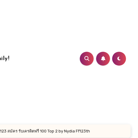
ily!
123 สมัคร รับเครดิตฟรี 100 Top 2 by Nydia Ff123th