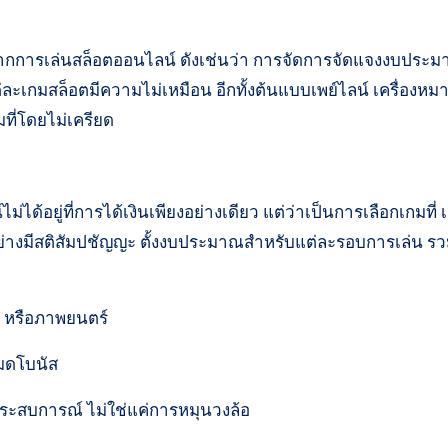
จากการเล่นสล็อตออนไลน์ ดังเช่นว่า การจัดการจัดแจงงบประ
ะเกมสล็อตมีความไม่เหมือน อีกทั้งต้นแบบเพย์ไลน์ เครื่องหม
มที่โดยไม่เครียด
้อยู่ที่การได้เงินเพียงอย่างเดียว แต่ว่าเป็นการเลือกเกมที่
ย่างมีสติสัมปชัญญะ ตั้งงบประมาณสำหรับแต่ละรอบการเล่น รวม
ซี หรือภาพยนตร์
โหมดโบนัส
ระสบการณ์ ไม่ใช่แค่การหมุนวงล้อ