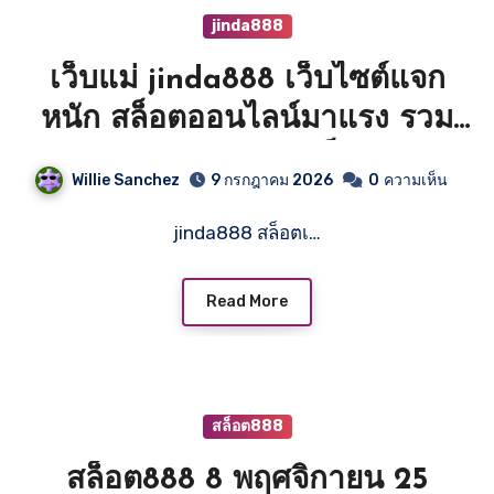
jinda888
เว็บแม่ jinda888 เว็บไซต์แจก
หนัก สล็อตออนไลน์มาแรง รวม
เกมยอดนิยม พร้อมเคล็ดลับก่อน
Willie Sanchez
9 กรกฎาคม 2026
0
ความเห็น
เริ่มเล่น ใหม่ล่าสุด Top 29 by
jinda888 สล็อตเ…
Star Jin888.asia 13 July 69
พนัน
Read More
สล็อต888
สล็อต888 8 พฤศจิกายน 25