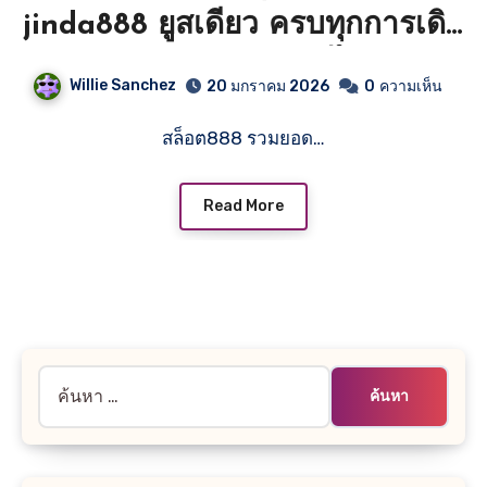
jinda888 ยูสเดียว ครบทุกการเดิม
พัน ฝาก 20 รับ 100 ไม่ผ่าน
Willie Sanchez
20 มกราคม 2026
0
ความเห็น
เอเย่นต์ 10 ล้านก็จ่ายทันที
สล็อต888 รวมยอด…
jinda888 สมัครไว เงินไหลเข้า
รัวๆ Top 26 by Alvaro
Read More
Jin888.work
ค้นหา
สำหรับ: