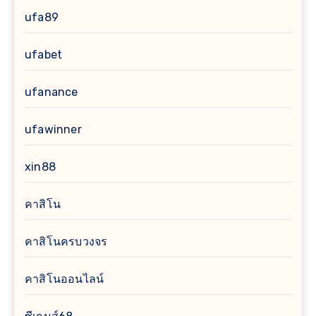
ufa89
ufabet
ufanance
ufawinner
xin88
คาสิโน
คาสิโนครบวงจร
คาสิโนออนไลน์