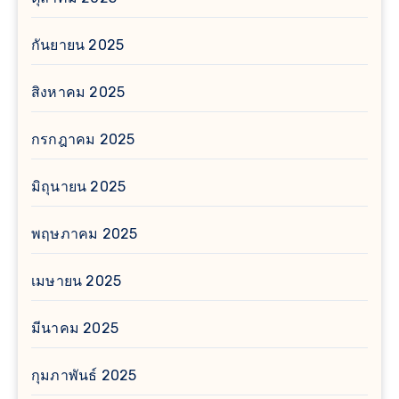
กันยายน 2025
สิงหาคม 2025
กรกฎาคม 2025
มิถุนายน 2025
พฤษภาคม 2025
เมษายน 2025
มีนาคม 2025
กุมภาพันธ์ 2025