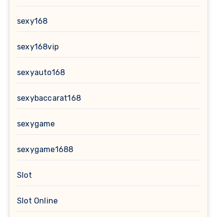
sexy168
sexy168vip
sexyauto168
sexybaccarat168
sexygame
sexygame1688
Slot
Slot Online