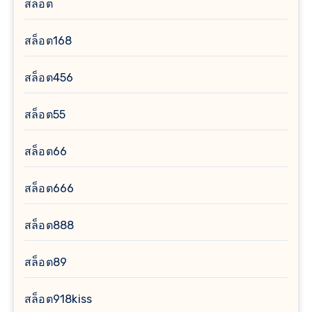
สล็อต
สล็อต168
สล็อต456
สล็อต55
สล็อต66
สล็อต666
สล็อต888
สล็อต89
สล็อต918kiss