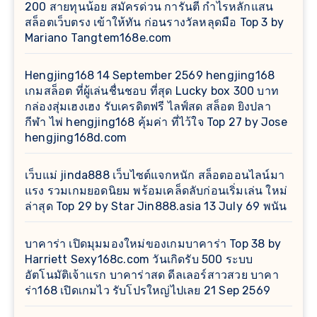
200 สายทุนน้อย สมัครด่วน การันตี กำไรหลักแสน
สล็อตเว็บตรง เข้าให้ทัน ก่อนรางวัลหลุดมือ Top 3 by
Mariano Tangtem168e.com
Hengjing168 14 September 2569 hengjing168
เกมสล็อต ที่ผู้เล่นชื่นชอบ ที่สุด Lucky box 300 บาท
กล่องสุ่มเฮงเฮง รับเครดิตฟรี ไลฟ์สด สล็อต ยิงปลา
กีฬา ไพ่ hengjing168 คุ้มค่า ที่ไว้ใจ Top 27 by Jose
hengjing168d.com
เว็บแม่ jinda888 เว็บไซต์แจกหนัก สล็อตออนไลน์มา
แรง รวมเกมยอดนิยม พร้อมเคล็ดลับก่อนเริ่มเล่น ใหม่
ล่าสุด Top 29 by Star Jin888.asia 13 July 69 พนัน
บาคาร่า เปิดมุมมองใหม่ของเกมบาคาร่า Top 38 by
Harriett Sexy168c.com วันเกิดรับ 500 ระบบ
อัตโนมัติเจ้าแรก บาคาร่าสด ดีลเลอร์สาวสวย บาคา
ร่า168 เปิดเกมไว รับโปรใหญ่ไปเลย 21 Sep 2569