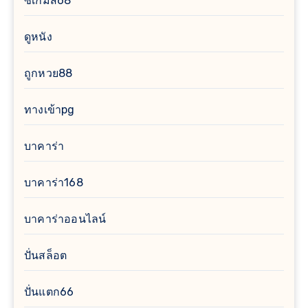
ซีเกมส์68
ดูหนัง
ถูกหวย88
ทางเข้าpg
บาคาร่า
บาคาร่า168
บาคาร่าออนไลน์
ปั่นสล็อต
ปั่นแตก66