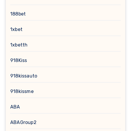
188bet
1xbet
1xbetth
918Kiss
918kissauto
918kissme
ABA
ABAGroup2