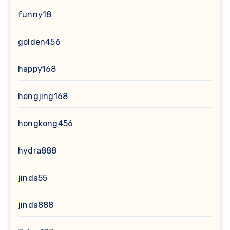
funny18
golden456
happy168
hengjing168
hongkong456
hydra888
jinda55
jinda888