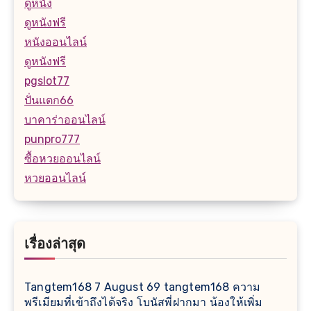
ดูหนัง
ดูหนังฟรี
หนังออนไลน์
ดูหนังฟรี
pgslot77
ปั่นแตก66
บาคาร่าออนไลน์
punpro777
ซื้อหวยออนไลน์
หวยออนไลน์
เรื่องล่าสุด
Tangtem168 7 August 69 tangtem168 ความ
พรีเมียมที่เข้าถึงได้จริง โบนัสพี่ฝากมา น้องให้เพิ่ม