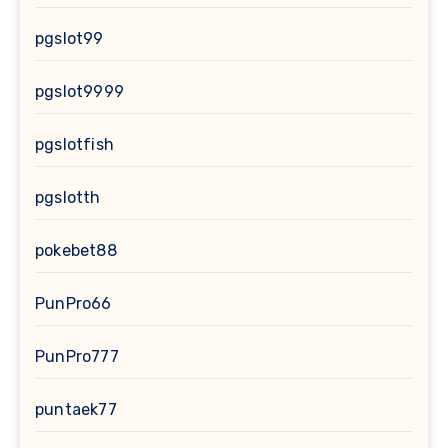
pgslot99
pgslot9999
pgslotfish
pgslotth
pokebet88
PunPro66
PunPro777
puntaek77