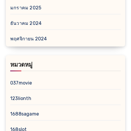
มกราคม 2025
ธันวาคม 2024
พฤศจิกายน 2024
หมวดหมู่
037movie
123lionth
1688sagame
168slot