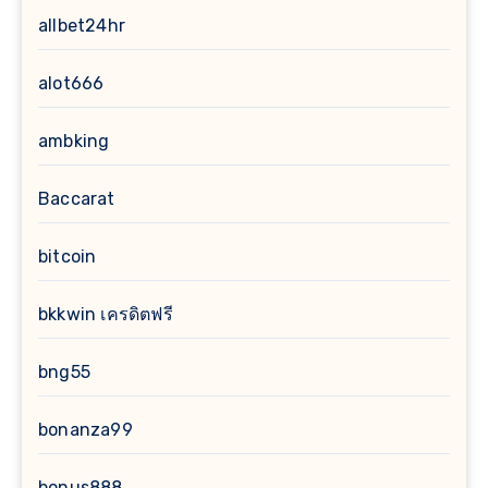
allbet24hr
alot666
ambking
Baccarat
bitcoin
bkkwin เครดิตฟรี
bng55
bonanza99
bonus888