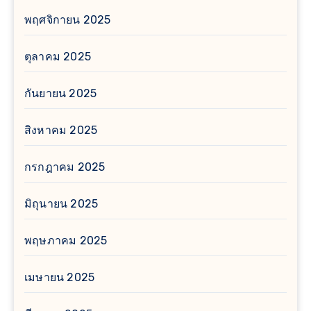
พฤศจิกายน 2025
ตุลาคม 2025
กันยายน 2025
สิงหาคม 2025
กรกฎาคม 2025
มิถุนายน 2025
พฤษภาคม 2025
เมษายน 2025