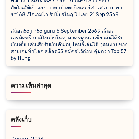
Harriett Sexy168c.com วันเกิดรับ 500 ระบบ
อัตโนมัติเจ้าแรก บาคาร่าสด ดีลเลอร์สาวสวย บาคา
ร่า168 เปิดเกมไว รับโปรใหญ่ไปเลย 21 Sep 2569
สล็อต55 jin55.guru 6 September 2569 สล็อต
เครดิตฟรี คาสิโนเว็บใหญ่ มาตรฐานเอเชีย เล่นได้รับ
เงินเต็ม เล่นเสียรับเงินคืน อยู่ไหนก็เล่นได้ จุดหมายของ
สายเกมทั่วโลก สล็อต55 สมัครไว้ก่อน คุ้มกว่า Top 57
by Hung
ความเห็นล่าสุด
คลังเก็บ
สิงหาคม 2026