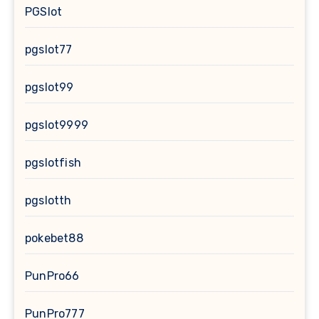
PGSlot
pgslot77
pgslot99
pgslot9999
pgslotfish
pgslotth
pokebet88
PunPro66
PunPro777