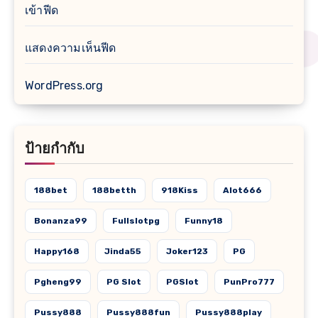
เข้าฟีด
แสดงความเห็นฟีด
WordPress.org
ป้ายกำกับ
188bet
188betth
918Kiss
Alot666
Bonanza99
Fullslotpg
Funny18
Happy168
Jinda55
Joker123
PG
Pgheng99
PG Slot
PGSlot
PunPro777
Pussy888
Pussy888fun
Pussy888play