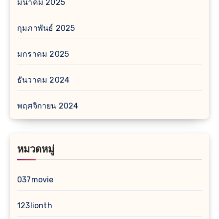
มีนาคม 2025
กุมภาพันธ์ 2025
มกราคม 2025
ธันวาคม 2024
พฤศจิกายน 2024
หมวดหมู่
037movie
123lionth