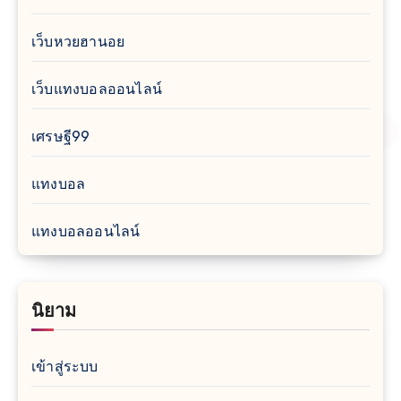
เว็บหวยฮานอย
เว็บแทงบอลออนไลน์
เศรษฐี99
แทงบอล
แทงบอลออนไลน์
นิยาม
เข้าสู่ระบบ