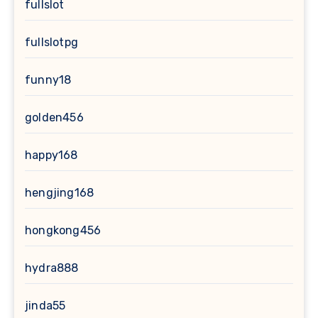
fullslot
fullslotpg
funny18
golden456
happy168
hengjing168
hongkong456
hydra888
jinda55