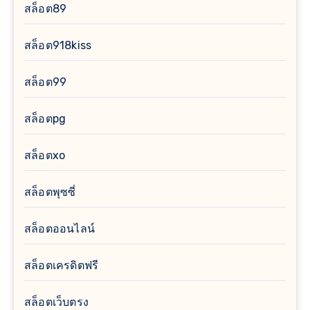
สล็อต89
สล็อต918kiss
สล็อต99
สล็อตpg
สล็อตxo
สล็อตพุซซี่
สล็อตออนไลน์
สล็อตเครดิตฟรี
สล็อตเว็บตรง