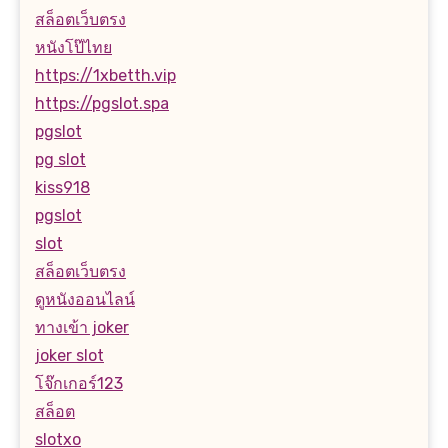
สล็อตเว็บตรง
หนังโป๊ไทย
https://1xbetth.vip
https://pgslot.spa
pgslot
pg slot
kiss918
pgslot
slot
สล็อตเว็บตรง
ดูหนังออนไลน์
ทางเข้า joker
joker slot
โจ๊กเกอร์123
สล็อต
slotxo