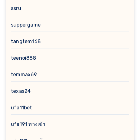
ssru
suppergame
tangtem168
teenoi888
temmax69
texas24
ufa11bet
ufa191 ทางเข้า