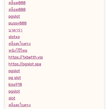
สล็อต888
สล็อต888
pgslot
pussy888
บาคาร่า
slotxo
สล็อตเว็บตรง
หนังโป๊ไทย
https://1xbetth.vip
https://pgslot.spa
pgslot
pg slot
kiss918
pgslot
slot
สล็อตเว็บตรง