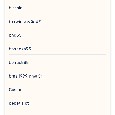
bitcoin
bkkwin เครดิตฟรี
bng55
bonanza99
bonus888
brazil999 ทางเข้า
Casino
debet slot