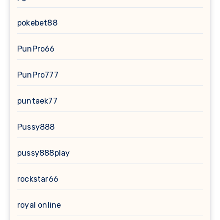
pokebet88
PunPro66
PunPro777
puntaek77
Pussy888
pussy888play
rockstar66
royal online