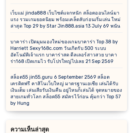
เว็บแม่ jinda888 เว็บไซต์แจกหนัก สล็อตออนไลน์มา
แรง รวมเกมยอดนิยม พร้อมเคล็ดลับก่อนเริ่มเล่น ใหม่
ล่าสุด Top 29 by Star Jin888.asia 13 July 69 พนัน
บาคาร่า เปิดมุมมองใหม่ของเกมบาคาร่า Top 38 by
Harriett Sexy168c.com วันเกิดรับ 500 ระบบ
อัตโนมัติเจ้าแรก บาคาร่าสด ดีลเลอร์สาวสวย บาคา
ร่า168 เปิดเกมไว รับโปรใหญ่ไปเลย 21 Sep 2569
สล็อต55 jin55.guru 6 September 2569 สล็อต
เครดิตฟรี คาสิโนเว็บใหญ่ มาตรฐานเอเชีย เล่นได้รับ
เงินเต็ม เล่นเสียรับเงินคืน อยู่ไหนก็เล่นได้ จุดหมายของ
สายเกมทั่วโลก สล็อต55 สมัครไว้ก่อน คุ้มกว่า Top 57
by Hung
ความเห็นล่าสุด