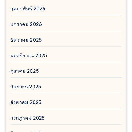
กุมภาพันธ์ 2026
มกราคม 2026
ธันวาคม 2025
พฤศจิกายน 2025
ตุลาคม 2025
กันยายน 2025
สิงหาคม 2025
กรกฎาคม 2025