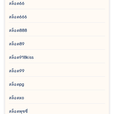
สล็อต66
สล็อต666
สล็อต888
สล็อต89
สล็อต918kiss
สล็อต99
สล็อตpg
สล็อตxo
สล็อตพุซซี่