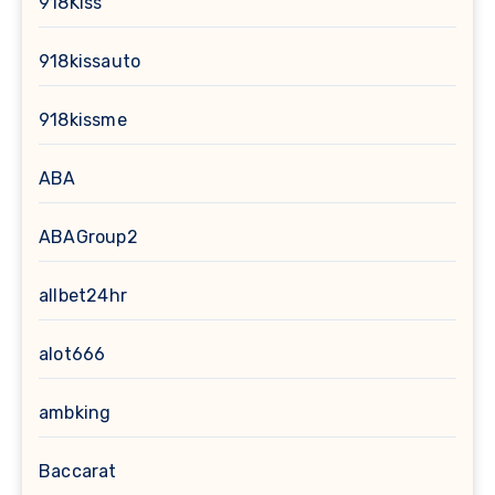
918Kiss
918kissauto
918kissme
ABA
ABAGroup2
allbet24hr
alot666
ambking
Baccarat