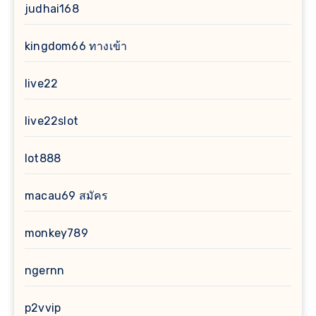
judhai168
kingdom66 ทางเข้า
live22
live22slot
lot888
macau69 สมัคร
monkey789
ngernn
p2vvip