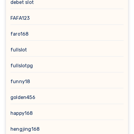
debet slot
FAFA123
faro168
fullslot
fullslotpg
funny18
golden456
happy168
hengjing168