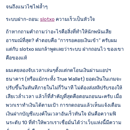
จนถึงแนวไซไฟล้ำๆ
ระบบฝาก-ถอน:
slotxo
ความเร็วเป็นหัวใจ
ถ้าหากถามคำถามว่าอะไรคือสิ่งที่ทำให้นักพนันเสีย
อารมณ์ที่สุด? คำตอบคือ “การรอคอยเงินเข้า” ครับผม
แต่กับ slotxo ผมกล้าพูดเลยว่าระบบ ฝากถอนไว ของเขา
คือของแท้
ผมเคยลองจับเวลาเล่นๆตั้งแต่กดโอนเงินผ่านแอปฯ
ธนาคาร (หรือแม้กระทั้ง True Wallet) ยอดเงินในเกมจะ
ปรับขึ้นในทันทีภายในไม่กี่วินาที ไม่ต้องส่งสลิปรับรองให้
เสียเวล่ำเวลา แล้วก็ที่สำคัญที่สุดคือตอนถอนนะครับ เมื่อ
พวกเราทำเงินได้ตามเป้า การกดถอนแล้วเห็นแจ้งเตือน
เงินฝากบัญชีแบงค์ในเวลาอันเร็วทันใจ มันคือความฟิ
นระดับ 10 ที่ทำให้พวกเราเชื่อมั่นได้ว่าเว็บแห่งนี้มีความ