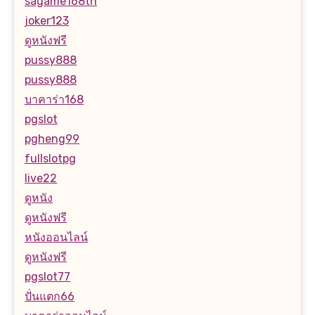
sagame168th
joker123
ดูหนังฟรี
pussy888
pussy888
บาคาร่า168
pgslot
pgheng99
fullslotpg
live22
ดูหนัง
ดูหนังฟรี
หนังออนไลน์
ดูหนังฟรี
pgslot77
ปั่นแตก66