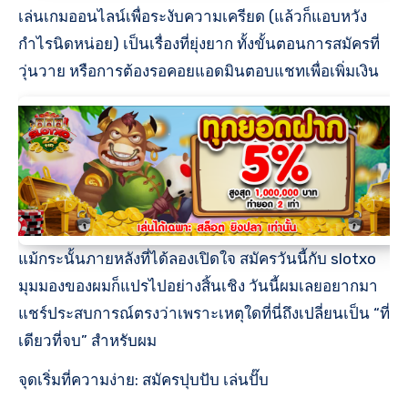
เล่นเกมออนไลน์เพื่อระงับความเครียด (แล้วก็แอบหวัง
กำไรนิดหน่อย) เป็นเรื่องที่ยุ่งยาก ทั้งขั้นตอนการสมัครที่
วุ่นวาย หรือการต้องรอคอยแอดมินตอบแชทเพื่อเพิ่มเงิน
แม้กระนั้นภายหลังที่ได้ลองเปิดใจ สมัครวันนี้กับ slotxo
มุมมองของผมก็แปรไปอย่างสิ้นเชิง วันนี้ผมเลยอยากมา
แชร์ประสบการณ์ตรงว่าเพราะเหตุใดที่นี่ถึงเปลี่ยนเป็น “ที่
เดียวที่จบ” สำหรับผม
จุดเริ่มที่ความง่าย: สมัครปุบปับ เล่นปั๊บ