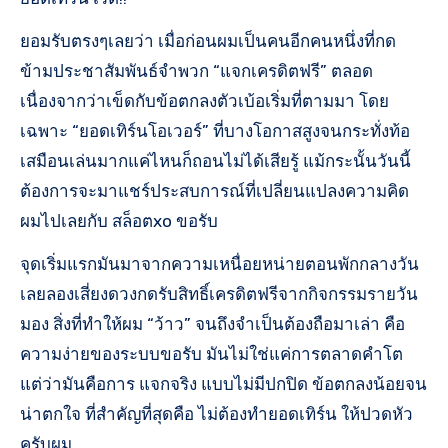
ยอมรับตรงๆเลยว่า เมื่อก่อนผมเป็นคนอีกคนหนึ่งที่กด
ข้ามประชาสัมพันธ์จำพวก “แจกเครดิตฟรี” ตลอด
เนื่องจากว่าเข็ดกับข้อตกลงตัวเบ้อเริ่มที่ตามมา โดย
เฉพาะ “ยอดเทิร์นโอเวอร์” ที่บางโอกาสสูงจนกระทั่งท้อ
เสมือนเล่นมากแค่ไหนก็ถอนไม่ได้เสียรู้ แม้กระนั้นวันนี้
ต้องการจะมาแชร์ประสบการณ์ที่เปลี่ยนแปลงความคิด
ผมไปเลยกับ สล็อตxo ขอรับ
จุดเริ่มแรกมันมาจากความเหนื่อยหน่ายตอนพักกลางวัน
เลยลองเสี่ยงดวงกดรับสิทธิ์เครดิตฟรีจากกิจกรรมรายวัน
มอง สิ่งที่ทำให้ผม “ว้าว” จนถึงจำเป็นต้องถือมาเล่า คือ
ความง่ายของระบบขอรับ มันไม่ใช่แค่การตลาดคำโต
แต่ว่ามันคือการ แจกจริง แบบไม่มีปกปิด ข้อตกลงน้อยจน
น่าตกใจ ที่สำคัญที่สุดคือ ไม่ต้องทำยอดเทิร์น ให้ปวดหัว
ครับผม