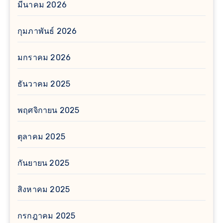
มีนาคม 2026
กุมภาพันธ์ 2026
มกราคม 2026
ธันวาคม 2025
พฤศจิกายน 2025
ตุลาคม 2025
กันยายน 2025
สิงหาคม 2025
กรกฎาคม 2025