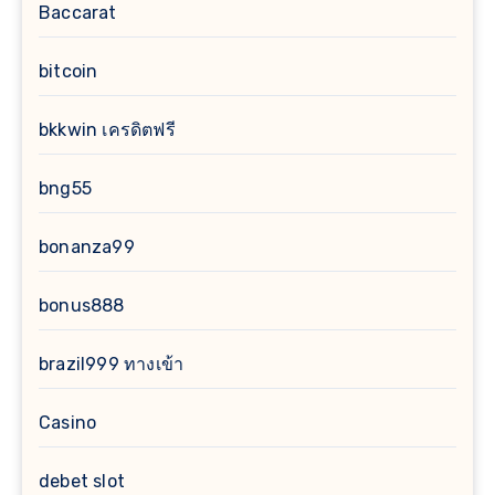
Baccarat
bitcoin
bkkwin เครดิตฟรี
bng55
bonanza99
bonus888
brazil999 ทางเข้า
Casino
debet slot