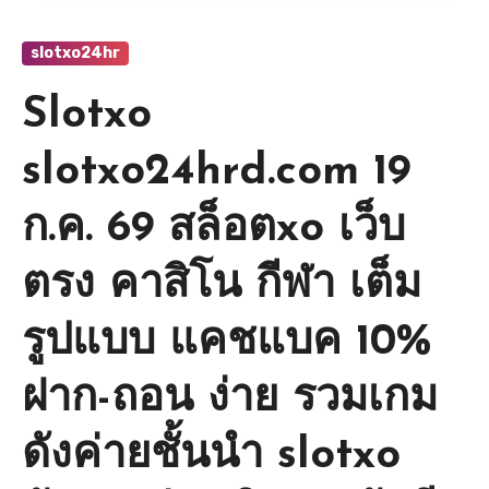
slotxo24hr
Slotxo
slotxo24hrd.com 19
ก.ค. 69 สล็อตxo เว็บ
ตรง คาสิโน กีฬา เต็ม
รูปแบบ แคชแบค 10%
ฝาก-ถอน ง่าย รวมเกม
ดังค่ายชั้นนำ slotxo