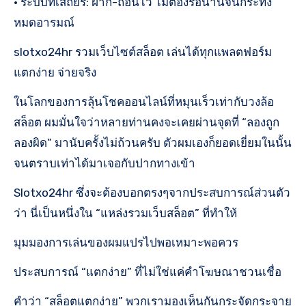
• ระบบที่เสถียร: ฝาก-ถอนไว ไม่ต้องรอนานจนกระทั่ง
หมดอารมณ์
slotxo24hr รวมเว็บไซต์สล็อต เล่นได้ทุกแพลตฟอร์ม
แตกง่าย จ่ายจริง
ในโลกของการลุ้นโชคออนไลน์ที่หมุนเร็วเท่ากับวงล้อ
สล็อต ผมมั่นใจว่าหลายท่านคงจะเคยผ่านจุดที่ “ลองถูก
ลองผิด” มานับครั้งไม่ถ้วนครับ ตัวผมเองก็ยอดเยี่ยมในนั้น
จนตราบเท่าได้มาเจอกับปากทางเข้า
Slotxo24hr ซึ่งจะต้องบอกตรงๆจากประสบการณ์ส่วนตัว
ว่า นี่เป็นหนึ่งใน “แหล่งรวมเว็บสล็อต” ที่ทำให้
มุมมองการเล่นของผมแปรไปพอเหมาะพอควร
ประสบการณ์ “แตกง่าย” ที่ไม่ใช่แค่คำโฆษณาชวนเชื่อ
คำว่า “สล็อตแตกง่าย” พวกเรามองเห็นกันกระจัดกระจาย