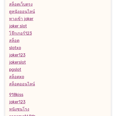
สล็อตเว็บตรง
ดูหนังออนไลน์
ทางเข้า joker
joker slot
โจ๊กเกอร์123
สล็อต
slotxo
joker123
jokerslot
pgslot
สล็อตxo
สล็อตออนไลน์
918kiss
joker123
หนังชนโรง