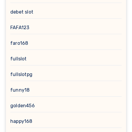
debet slot
FAFA123
faro168
fullslot
fullslotpg
funny18
golden456
happy168