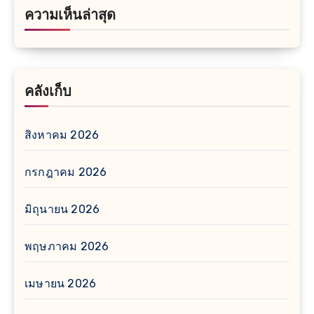
ความเห็นล่าสุด
คลังเก็บ
สิงหาคม 2026
กรกฎาคม 2026
มิถุนายน 2026
พฤษภาคม 2026
เมษายน 2026