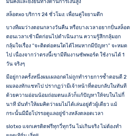
มั่นคงและยั่งยืนทางด้านการเงินสูง
สล็อตxo บริการ 24 ชั่วโมง: เพื่อนคู่ใจยามดึก
บางทีผมว่างตอนกลางวันคืน หรือบางเวลาอยากปั่นสล็อต
ตอนเวลาเช้ามืดก่อนไปดำเนินงาน ความรู้สึกกลุ้มอก
กลุ้มใจเรื่อง “จะติดต่อคนใดได้ไหมหากมีปัญหา” จะหมด
ไป เนื่องจากว่าตรงนี้เขามีทีมงานซัพพอร์ต ใช้งานได้ 1
วัน จริงๆ
มีอยู่กาลครั้งหนึ่งผมเผลอกดไม่ถูกทำรายการซ้ำตอนตี 2
ผมลองทักแชทไป ปรากฏว่ามีเจ้าหน้าที่ตอบกลับในทันที
ด้วยความอ่อนน้อมถ่อมตนแล้วก็แก้ปัญหาให้จบในไม่กี่
นาที มันทำให้ผมคิดว่าผมไม่ได้เล่นอยู่ตัวผู้เดียว แม้
กระนั้นมีมือโปรรอดูแลอยู่ข้างหลังตลอดเวลา
slotxo แจกเครดิตฟรีทุกวี่ทุกวัน ไม่เกินจริง ไม่ต้องทำ
ยอดเทิร์น เริ่ด!!