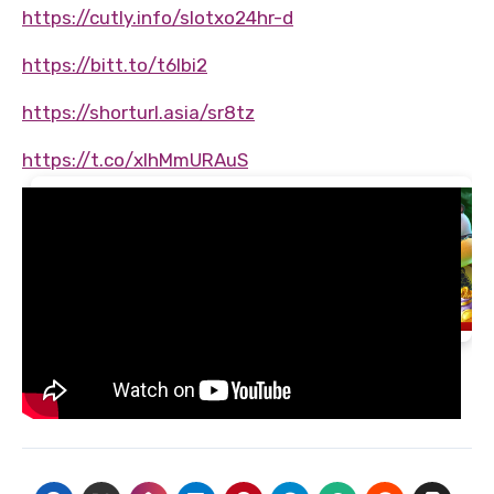
https://cutly.info/slotxo24hr-d
https://bitt.to/t6lbi2
https://shorturl.asia/sr8tz
https://t.co/xlhMmURAuS