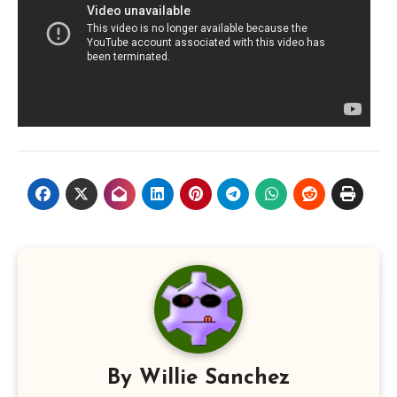
By
Willie Sanchez