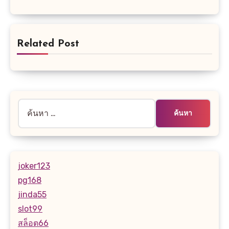
Related Post
ค้นหา
สำหรับ:
joker123
pg168
jinda55
slot99
สล็อต66