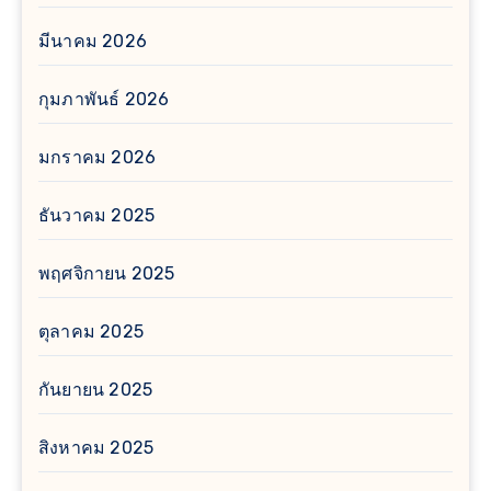
มีนาคม 2026
กุมภาพันธ์ 2026
มกราคม 2026
ธันวาคม 2025
พฤศจิกายน 2025
ตุลาคม 2025
กันยายน 2025
สิงหาคม 2025