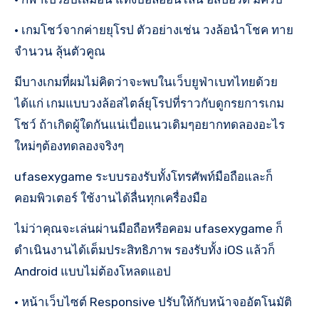
• เกมโชว์จากค่ายยุโรป ตัวอย่างเช่น วงล้อนำโชค ทาย
จำนวน ลุ้นตัวคูณ
มีบางเกมที่ผมไม่คิดว่าจะพบในเว็บยูฟ่าเบทไทยด้วย
ได้แก่ เกมแบบวงล้อสไตล์ยุโรปที่ราวกับดูกรยการเกม
โชว์ ถ้าเกิดผู้ใดกันแน่เบื่อแนวเดิมๆอยากทดลองอะไร
ใหม่ๆต้องทดลองจริงๆ
ufasexygame ระบบรองรับทั้งโทรศัพท์มือถือและก็
คอมพิวเตอร์ ใช้งานได้ลื่นทุกเครื่องมือ
ไม่ว่าคุณจะเล่นผ่านมือถือหรือคอม ufasexygame ก็
ดำเนินงานได้เต็มประสิทธิภาพ รองรับทั้ง iOS แล้วก็
Android แบบไม่ต้องโหลดแอป
• หน้าเว็บไซต์ Responsive ปรับให้กับหน้าจออัตโนมัติ