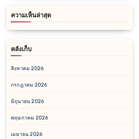
ความเห็นล่าสุด
คลังเก็บ
สิงหาคม 2026
กรกฎาคม 2026
มิถุนายน 2026
พฤษภาคม 2026
เมษายน 2026