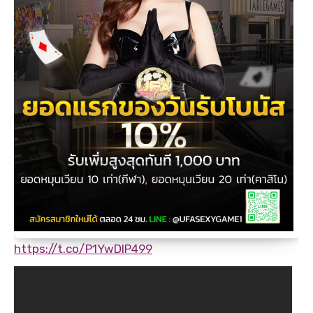
https://t.co/P1YwDlP499