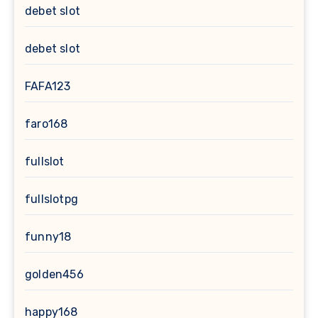
debet slot
debet slot
FAFA123
faro168
fullslot
fullslotpg
funny18
golden456
happy168