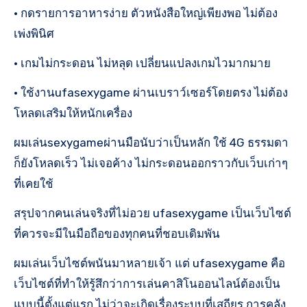
• กดรายการอาหารง่าย ตัวหนังสือใหญ่เพียงพอ ไม่ต้อง
เพ่งพินิศ
• เกมไม่กระดอน ไม่หลุด เปลี่ยนแปลงเกมไวมากมาย
• ใช้งานufasexygame ผ่านเบราว์เซอร์โดยตรง ไม่ต้อง
โหลดเสริมให้หนักเครื่อง
ผมเล่นsexygameผ่านมือนับว่าเป็นหลัก ใช้ 4G ธรรมดา
ก็ยังโหลดเร็ว ไม่เจอค้าง ไม่กระดอนออกราวกับเว็บเก่าๆ
ที่เคยใช้
สรุปจากคนเล่นจริงที่ไม่อวย ufasexygame เป็นเว็บไซต์
ที่ควรจะมีในมือถือของทุกคนที่ชอบเดิมพัน
ผมเล่นเว็บไซต์พนันมาหลายเจ้า แต่ ufasexygame คือ
เว็บไซต์ที่ทำให้รู้สึกว่าการเล่นคาสิโนออนไลน์ต้องเป็น
แบบนี้ตั้งแต่แรก ไม่ว่าจะเกิดเรื่องระบบที่เสถียร การคลัง