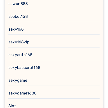
sawan888
sbobet168
sexy168
sexy168vip
sexyauto168
sexybaccarat168
sexygame
sexygame1688
Slot