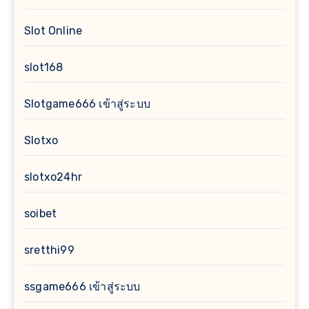
Slot Online
slot168
Slotgame666 เข้าสู่ระบบ
Slotxo
slotxo24hr
soibet
sretthi99
ssgame666 เข้าสู่ระบบ