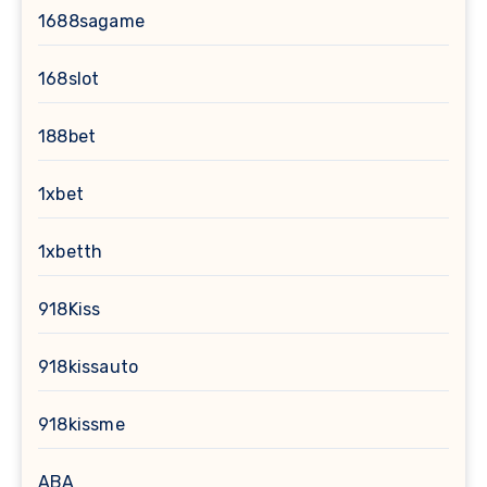
1688sagame
168slot
188bet
1xbet
1xbetth
918Kiss
918kissauto
918kissme
ABA