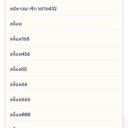
สมัครสมาชิก lotto432
สล็อต
สล็อต168
สล็อต456
สล็อต55
สล็อต66
สล็อต666
สล็อต888