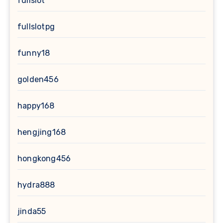
fullslot
fullslotpg
funny18
golden456
happy168
hengjing168
hongkong456
hydra888
jinda55