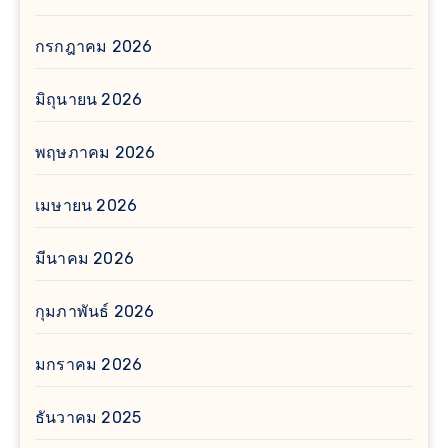
กรกฎาคม 2026
มิถุนายน 2026
พฤษภาคม 2026
เมษายน 2026
มีนาคม 2026
กุมภาพันธ์ 2026
มกราคม 2026
ธันวาคม 2025