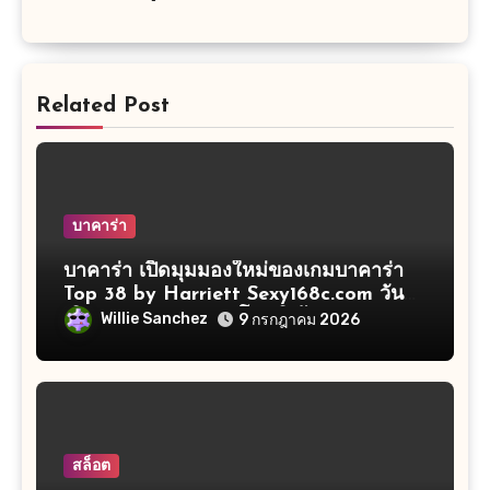
Related Post
บาคาร่า
บาคาร่า เปิดมุมมองใหม่ของเกมบาคาร่า
Top 38 by Harriett Sexy168c.com วัน
เกิดรับ 500 ระบบอัตโนมัติเจ้าแรก บาคา
Willie Sanchez
9 กรกฎาคม 2026
ร่าสด ดีลเลอร์สาวสวย บาคาร่า168 เปิด
เกมไว รับโปรใหญ่ไปเลย 21 Sep 2569
สล็อต