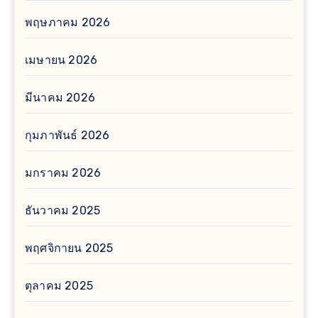
พฤษภาคม 2026
เมษายน 2026
มีนาคม 2026
กุมภาพันธ์ 2026
มกราคม 2026
ธันวาคม 2025
พฤศจิกายน 2025
ตุลาคม 2025