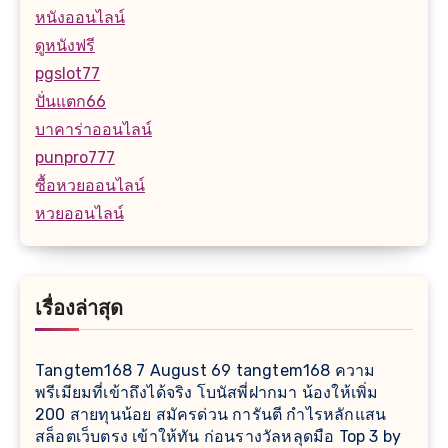
หนังออนไลน์
ดูหนังฟรี
pgslot77
ปั่นแตก66
บาคาร่าออนไลน์
punpro777
ซื้อหวยออนไลน์
หวยออนไลน์
เรื่องล่าสุด
Tangtem168 7 August 69 tangtem168 ความ
พรีเมียมที่เข้าถึงได้จริง โบนัสพี่ฝากมา น้องให้เพิ่ม
200 สายทุนน้อย สมัครด่วน การันตี กำไรหลักแสน
สล็อตเว็บตรง เข้าให้ทัน ก่อนรางวัลหลุดมือ Top 3 by