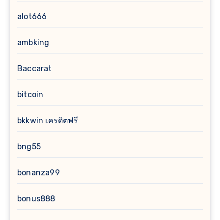
alot666
ambking
Baccarat
bitcoin
bkkwin เครดิตฟรี
bng55
bonanza99
bonus888