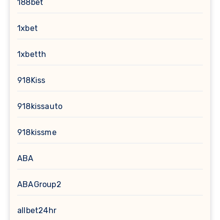
188bet
1xbet
1xbetth
918Kiss
918kissauto
918kissme
ABA
ABAGroup2
allbet24hr