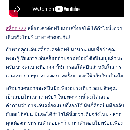
สล็อต777
สล็อตเครดิตฟรี แบบครึ่งออโต้ ได้กำไรนิ่งกว่า
เดิมจริงไหม? มาหาคำตอบกัน!
ถ้าหากคุณเล่น สล็อตเครดิตฟรี มานาน ผมเชื่อว่าคุณ
คงจะรู้เรื่องการเล่นสล็อตด้วยการใช้ออโต้สปินอยู่แล้วนะ
ครับ บางคนบางทีอาจจะใช้การออโต้สปินสำหรับในการ
เล่นแบบยาวๆบางบุคคลบางครั้งอาจจะใช้สลับกับสปินมือ
หรือบางคนอาจจะสปินมือเพียงอย่างเดียวเลย แล้วคุณ
เป็นแบบไหนล่ะนะครับ? ในบทความนี้ ผมได้เสนอ
คำถามว่า การเล่นสล็อตแบบกึ่งออโต้ มันก็คือสปินมือสลับ
กับออโต้สปิน มันจะได้กำไรได้นิ่งกว่าเดิมจริงไหม? หาก
คุณต้องการทราบคำตอบล่ะก็ มาหาคำตอบไปพร้อมเพียง