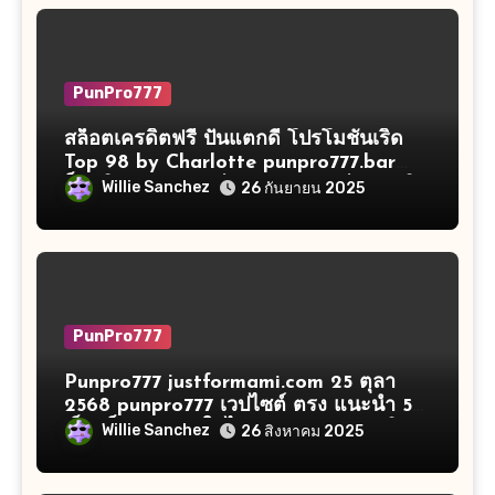
PunPro777
สล็อตเครดิตฟรี ปั่นแตกดี โปรโมชั่นเริ่ด
Top 98 by Charlotte punpro777.bar
ล็อคอิน รับเพชรฟรี ทดลองเล่นฟรี ก่อนเดิม
Willie Sanchez
26 กันยายน 2025
พันจริง แจ็คพอตแตกวันละ ล้าน! สล็อต
เครดิตฟรี เดิมพันง่าย แค่ปลายนิ้ว 21
กันยายน 2025
PunPro777
Punpro777 justformami.com 25 ตุลา
2568 punpro777 เวปไซต์ ตรง แนะนำ 5
เว็บสล็อตมาแรงในไทย เล่นง่าย จ่ายจริง
Willie Sanchez
26 สิงหาคม 2025
ทุกยอด คาสิโนออนไลน์ เว็บแม่
punpro777 ใหม่ล่าสุด Top 87 by Yvonne