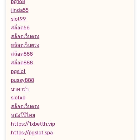
pg168
jinda55
slot99
สล็อต66
สล็อตเว็บตรง
สล็อตเว็บตรง
สล็อต888
สล็อต888
pgslot
pussy888
บาคาร่า
slotxo
สล็อตเว็บตรง
หนังโป๊ไทย
https://1xbetth.vip
https://pgslot.spa