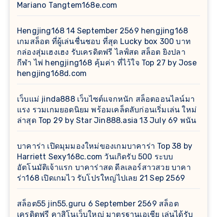
Mariano Tangtem168e.com
Hengjing168 14 September 2569 hengjing168
เกมสล็อต ที่ผู้เล่นชื่นชอบ ที่สุด Lucky box 300 บาท
กล่องสุ่มเฮงเฮง รับเครดิตฟรี ไลฟ์สด สล็อต ยิงปลา
กีฬา ไพ่ hengjing168 คุ้มค่า ที่ไว้ใจ Top 27 by Jose
hengjing168d.com
เว็บแม่ jinda888 เว็บไซต์แจกหนัก สล็อตออนไลน์มา
แรง รวมเกมยอดนิยม พร้อมเคล็ดลับก่อนเริ่มเล่น ใหม่
ล่าสุด Top 29 by Star Jin888.asia 13 July 69 พนัน
บาคาร่า เปิดมุมมองใหม่ของเกมบาคาร่า Top 38 by
Harriett Sexy168c.com วันเกิดรับ 500 ระบบ
อัตโนมัติเจ้าแรก บาคาร่าสด ดีลเลอร์สาวสวย บาคา
ร่า168 เปิดเกมไว รับโปรใหญ่ไปเลย 21 Sep 2569
สล็อต55 jin55.guru 6 September 2569 สล็อต
เครดิตฟรี คาสิโนเว็บใหญ่ มาตรฐานเอเชีย เล่นได้รับ