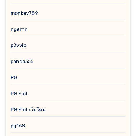
monkey789
ngernn
p2vvip
panda555
PG
PG Slot
PG Slot เว็บใหม่
pg168