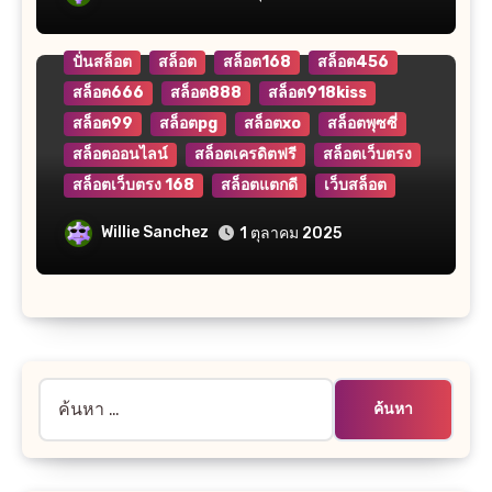
ร่า สล็อต คาสิโนสด หวย แทงบอล ปั่น
แตก77 ทางเข้า 21 FEB 2026
ปั่นสล็อต
สล็อต
สล็อต168
สล็อต456
สล็อต666
สล็อต888
สล็อต918kiss
สล็อต99
สล็อตpg
สล็อตxo
สล็อตพุซซี่
สล็อตออนไลน์
สล็อตเครดิตฟรี
สล็อตเว็บตรง
สล็อตเว็บตรง 168
สล็อตแตกดี
เว็บสล็อต
สล็อต99 st99b.com 8 ธันวาคม 2024
Willie Sanchez
1 ตุลาคม 2025
สล็อต99 เว็บแท้ ได้เงินจริง ไม่ขายฝัน
แคชแบค 5% เกมคาสิโนรวยยกก๊วนกี่ล้านก็
ถอนได้ ไม่อั้น สล็อต เล่นที่นี่ เป็นเศรษฐี
แน่นอน Top 83 by Miguel
ค้นหา
สำหรับ: