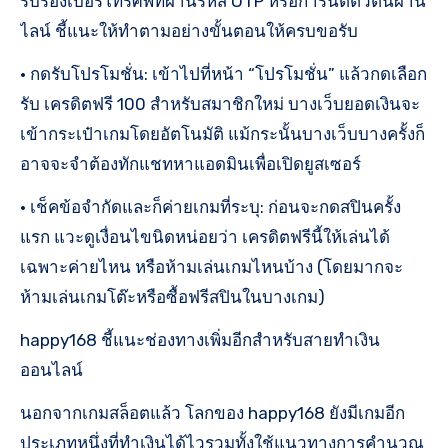
รับรองเบอร์โทรศัพท์ผ่านรหัส OTP หรือการันตีตัวตนผ่าน
ไลน์ ชี้แนะให้ทำตามอย่างขั้นตอนให้ครบขอรับ
• กดรับโปรโมชั่น: เข้าไปที่หน้า “โปรโมชั่น” แล้วกดเลือก
รับ เครดิตฟรี 100 สำหรับสมาชิกใหม่ บางเว็บยอดเงินจะ
เข้ากระเป๋าเกมโดยอัตโนมัติ แม้กระนั้นบางเว็บบางครั้งก็
อาจจะจำต้องทักแชทหาแอดมินเพื่อเปิดยูสเซอร์
• เช็คข้อจำกัดและก็ค่ายเกมที่ระบุ: ก่อนจะกดสปินครั้ง
แรก แวะดูเงื่อนไขนิดหน่อยว่า เครดิตฟรีนี้ให้เล่นได้
เฉพาะค่ายไหน หรือห้ามเล่นเกมไหนบ้าง (โดยมากจะ
ห้ามเล่นเกมโต๊ะหรือซื้อฟรีสปินในบางเกม)
happy168 ชี้แนะช่องทางเพิ่มอีกสำหรับสายทำเงิน
ออนไลน์
นอกจากเกมสล็อตแล้ว โลกของ happy168 ยังมีเกมอีก
ประเภทหนึ่งที่ทำเงินได้ไวรวมทั้งใช้แนวทางการคำนวณ