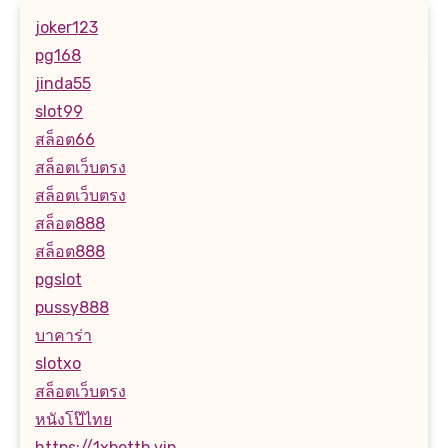
joker123
pg168
jinda55
slot99
สล็อต66
สล็อตเว็บตรง
สล็อตเว็บตรง
สล็อต888
สล็อต888
pgslot
pussy888
บาคาร่า
slotxo
สล็อตเว็บตรง
หนังโป๊ไทย
https://1xbetth.vip