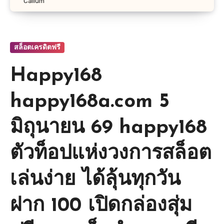
Callum
สล็อตเครดิตฟรี
Happy168
happy168a.com 5
มิถุนายน 69 happy168
ตัวท็อปแห่งวงการสล็อต
เล่นง่าย ได้ลุ้นทุกวัน
ฝาก 100 เปิดกล่องสุ่ม