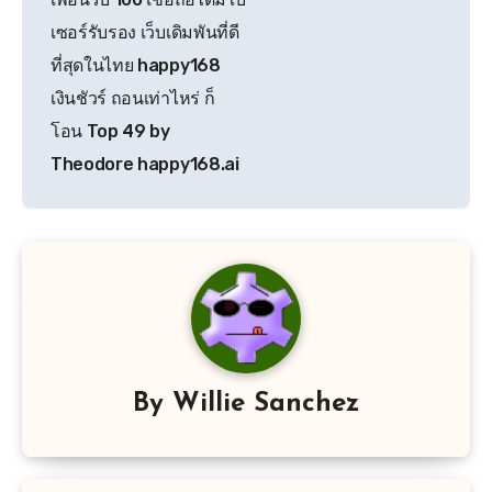
เซอร์รับรอง เว็บเดิมพันที่ดี
ที่สุดในไทย happy168
เงินชัวร์ ถอนเท่าไหร่ ก็
โอน Top 49 by
Theodore happy168.ai
By
Willie Sanchez