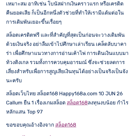
เหมาะสม อาทิเช่น โบนัสฝากเงินคราวแรก หรือเครดิต
คืนยอดเสีย ก็เป็นอีกหนึ่งตัวช่วยที่ทำให้เรามีแต้มต่อใน
การเดิมพันเยอะขึ้นเรื่อยๆ
สล็อตเครดิตฟรี และที่สำคัญที่สุดเป็นก่อนจะวางเดิมพัน
ด้วยเงินจริง อย่าลืมเข้าไปศึกษาเล่าเรียน เคล็ดลับบาคา
ร่า เพื่อศึกษาแนวทางการอ่านเค้าไพ่ การเดินเงินแบบมา
ท้วงติงเกล รวมทั้งการควบคุมอารมณ์ ซึ่งจะช่วยลดการ
เสี่ยงสำหรับเพื่อการสูญเสียเงินทุนได้อย่างเป็นจริงเป็นจัง
นะครับ
สล็อตเว็บไทย สล็อต168 Happy168a.com 10 JUN 26
Callum ยืน 1 เรื่องเกมสล็อต
สล็อต168
ลงทุนงบน้อย กำไร
หลักแสน Top 97
ขอขอบคุณอ้างอิงจาก
สล็อต168