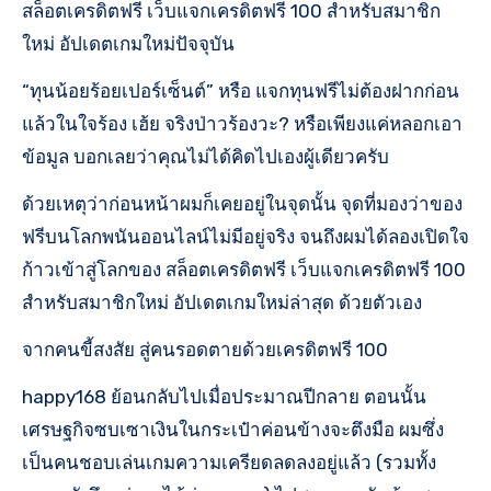
สล็อตเครดิตฟรี เว็บแจกเครดิตฟรี 100 สำหรับสมาชิก
ใหม่ อัปเดตเกมใหม่ปัจจุบัน
“ทุนน้อยร้อยเปอร์เซ็นต์” หรือ แจกทุนฟรีไม่ต้องฝากก่อน
แล้วในใจร้อง เฮ้ย จริงป่าวร้องวะ? หรือเพียงแค่หลอกเอา
ข้อมูล บอกเลยว่าคุณไม่ได้คิดไปเองผู้เดียวครับ
ด้วยเหตุว่าก่อนหน้าผมก็เคยอยู่ในจุดนั้น จุดที่มองว่าของ
ฟรีบนโลกพนันออนไลน์ไม่มีอยู่จริง จนถึงผมได้ลองเปิดใจ
ก้าวเข้าสู่โลกของ สล็อตเครดิตฟรี เว็บแจกเครดิตฟรี 100
สำหรับสมาชิกใหม่ อัปเดตเกมใหม่ล่าสุด ด้วยตัวเอง
จากคนขี้สงสัย สู่คนรอดตายด้วยเครดิตฟรี 100
happy168 ย้อนกลับไปเมื่อประมาณปีกลาย ตอนนั้น
เศรษฐกิจซบเซาเงินในกระเป๋าค่อนข้างจะตึงมือ ผมซึ่ง
เป็นคนชอบเล่นเกมความเครียดลดลงอยู่แล้ว (รวมทั้ง