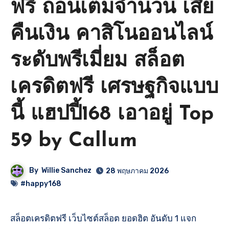
ฟรี ถอนเต็มจำนวน เสีย
คืนเงิน คาสิโนออนไลน์
ระดับพรีเมี่ยม สล็อต
เครดิตฟรี เศรษฐกิจแบบ
นี้ แฮปปี้168 เอาอยู่ Top
59 by Callum
By
Willie Sanchez
28 พฤษภาคม 2026
#happy168
สล็อตเครดิตฟรี เว็บไซต์สล็อต ยอดฮิต อันดับ 1 แจก