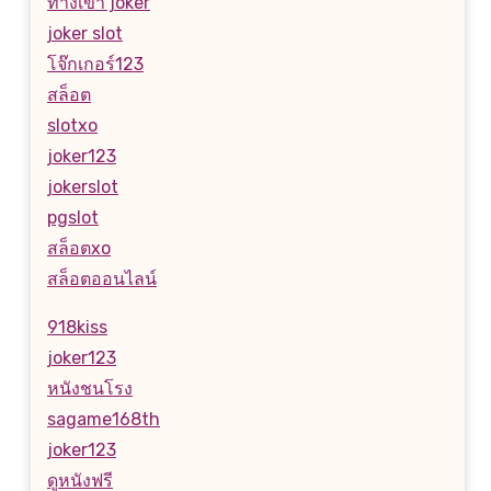
ทางเข้า joker
joker slot
โจ๊กเกอร์123
สล็อต
slotxo
joker123
jokerslot
pgslot
สล็อตxo
สล็อตออนไลน์
918kiss
joker123
หนังชนโรง
sagame168th
joker123
ดูหนังฟรี