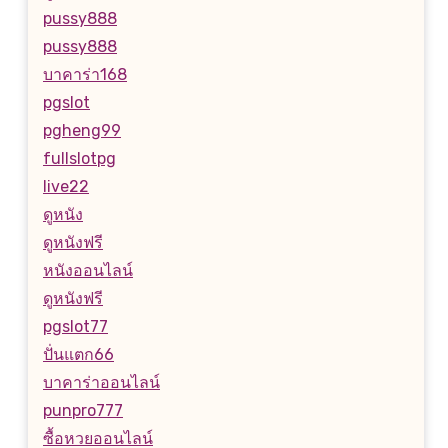
pussy888
pussy888
บาคาร่า168
pgslot
pgheng99
fullslotpg
live22
ดูหนัง
ดูหนังฟรี
หนังออนไลน์
ดูหนังฟรี
pgslot77
ปั่นแตก66
บาคาร่าออนไลน์
punpro777
ซื้อหวยออนไลน์