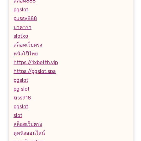
สล็อต888
pgslot
pussy888
บาคาร่า
slotxo
สล็อตเว็บตรง
หนังโป๊ไทย
https://1xbetth.vip
https://pgslot.spa
pgslot
pg slot
kiss918
pgslot
slot
สล็อตเว็บตรง
ดูหนังออนไลน์