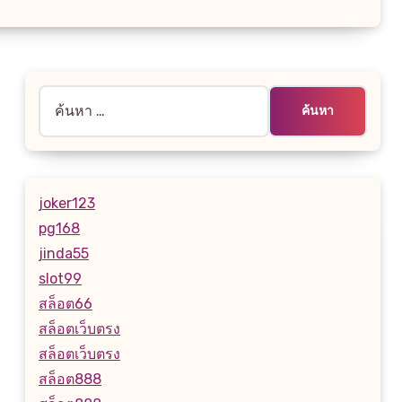
ค้นหา
สำหรับ:
joker123
pg168
jinda55
slot99
สล็อต66
สล็อตเว็บตรง
สล็อตเว็บตรง
สล็อต888