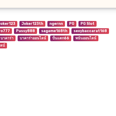
Joker123
Joker123th
ngernn
PG
PG Slot
ro777
Pussy888
sagame168th
sexybaccarat168
บาคาร่า
บาคาร่าออนไลน์
ปั่นแตก66
พนันออนไลน์
ลน์