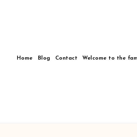
Home
Blog
Contact
Welcome to the fam