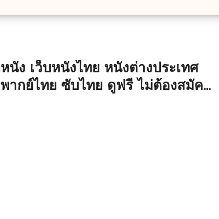
หนัง เว็บหนังไทย หนังต่างประเทศ
ับไทย ดูฟรี ไม่ต้องสมัคร
 Top 87 by Leora