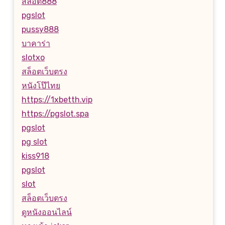
สล็อต888
pgslot
pussy888
บาคาร่า
slotxo
สล็อตเว็บตรง
หนังโป๊ไทย
https://1xbetth.vip
https://pgslot.spa
pgslot
pg slot
kiss918
pgslot
slot
สล็อตเว็บตรง
ดูหนังออนไลน์