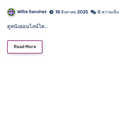
Willie Sanchez
18 สิงหาคม 2025
0
ความเห็น
ดูหนังออนไลน์ได…
Read More