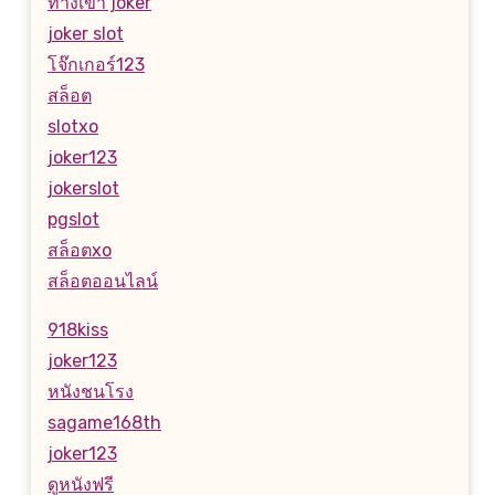
ทางเข้า joker
joker slot
โจ๊กเกอร์123
สล็อต
slotxo
joker123
jokerslot
pgslot
สล็อตxo
สล็อตออนไลน์
918kiss
joker123
หนังชนโรง
sagame168th
joker123
ดูหนังฟรี