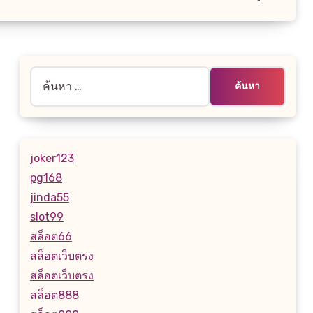
ค้นหา
สำหรับ:
joker123
pg168
jinda55
slot99
สล็อต66
สล็อตเว็บตรง
สล็อตเว็บตรง
สล็อต888