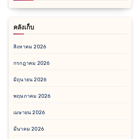
คลังเก็บ
สิงหาคม 2026
กรกฎาคม 2026
มิถุนายน 2026
พฤษภาคม 2026
เมษายน 2026
มีนาคม 2026