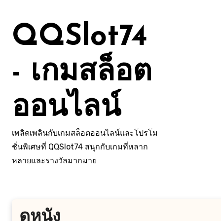
Skip
to
QQSlot74
content
- เกมสล็อต
ออนไลน์
เพลิดเพลินกับเกมสล็อตออนไลน์และโปรโม
ชั่นพิเศษที่ QQSlot74 สนุกกับเกมที่หลาก
หลายและรางวัลมากมาย
ดูหนัง