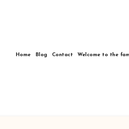
Home
Blog
Contact
Welcome to the fam