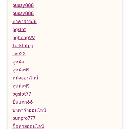
pussy888
pussy888
บาคาร่า168
pgslot
pgheng99
fullslotpg
live22
ดูหนัง
ดูหนังฟรี
หนังออนไลน์
ดูหนังฟรี
pgslot77
ปั่นแตก66
บาคาร่าออนไลน์
punpro777
ซื้อหวยออนไลน์