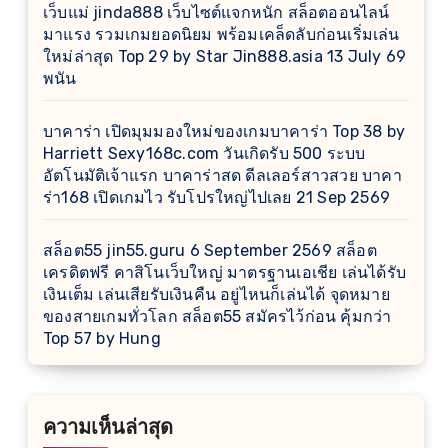
เว็บแม่ jinda888 เว็บไซต์แจกหนัก สล็อตออนไลน์
มาแรง รวมเกมยอดนิยม พร้อมเคล็ดลับก่อนเริ่มเล่น
ใหม่ล่าสุด Top 29 by Star Jin888.asia 13 July 69
พนัน
บาคาร่า เปิดมุมมองใหม่ของเกมบาคาร่า Top 38 by
Harriett Sexy168c.com วันเกิดรับ 500 ระบบ
อัตโนมัติเจ้าแรก บาคาร่าสด ดีลเลอร์สาวสวย บาคา
ร่า168 เปิดเกมไว รับโปรใหญ่ไปเลย 21 Sep 2569
สล็อต55 jin55.guru 6 September 2569 สล็อต
เครดิตฟรี คาสิโนเว็บใหญ่ มาตรฐานเอเชีย เล่นได้รับ
เงินเต็ม เล่นเสียรับเงินคืน อยู่ไหนก็เล่นได้ จุดหมาย
ของสายเกมทั่วโลก สล็อต55 สมัครไว้ก่อน คุ้มกว่า
Top 57 by Hung
ความเห็นล่าสุด