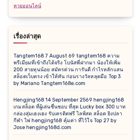
หวยออนไลน์
เรื่องล่าสุด
Tangtem168 7 August 69 tangtem168 ความ
พรีเมียมที่เข้าถึงได้จริง โบนัสพี่ฝากมา น้องให้เพิ่ม
200 สายทุนน้อย สมัครด่วน การันตี กำไรหลักแสน
สล็อตเว็บตรง เข้าให้ทัน ก่อนรางวัลหลุดมือ Top 3
by Mariano Tangtem168e.com
Hengjing168 14 September 2569 hengjing168
เกมสล็อต ที่ผู้เล่นชื่นชอบ ที่สุด Lucky box 300 บาท
กล่องสุ่มเฮงเฮง รับเครดิตฟรี ไลฟ์สด สล็อต ยิงปลา
กีฬา ไพ่ hengjing168 คุ้มค่า ที่ไว้ใจ Top 27 by
Jose hengjing168d.com