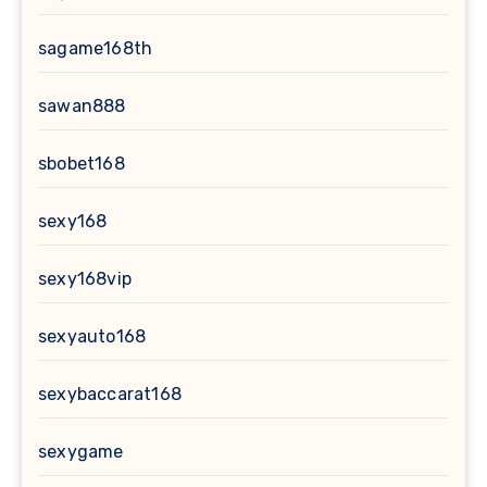
sagame168th
sawan888
sbobet168
sexy168
sexy168vip
sexyauto168
sexybaccarat168
sexygame