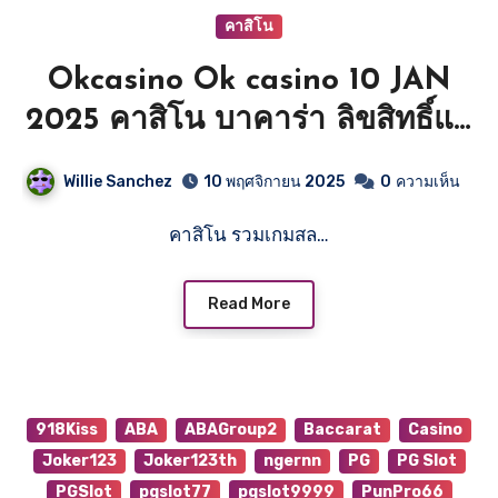
คาสิโน
Okcasino Ok casino 10 JAN
2025 คาสิโน บาคาร่า ลิขสิทธิ์แท้
ทุกยอดฝาก 5% บาคาร่ามาตรฐาน
Willie Sanchez
10 พฤศจิกายน 2025
0
ความเห็น
ชั้นนำ อัตตราชนะสูง casino แตก
คาสิโน รวมเกมสล…
เท่าไหร่ ถอนได้เท่านั้น Top 47 by
Erwin
Read More
918Kiss
ABA
ABAGroup2
Baccarat
Casino
Joker123
Joker123th
ngernn
PG
PG Slot
PGSlot
pgslot77
pgslot9999
PunPro66