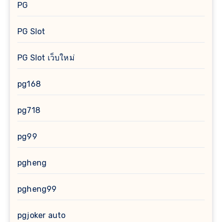
PG
PG Slot
PG Slot เว็บใหม่
pg168
pg718
pg99
pgheng
pgheng99
pgjoker auto