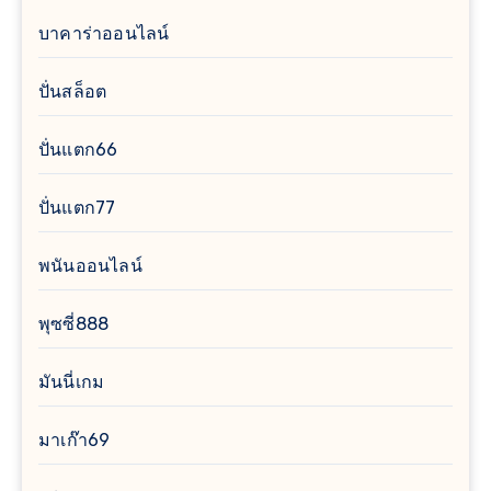
บาคาร่าออนไลน์
ปั่นสล็อต
ปั่นแตก66
ปั่นแตก77
พนันออนไลน์
พุซซี่888
มันนี่เกม
มาเก๊า69