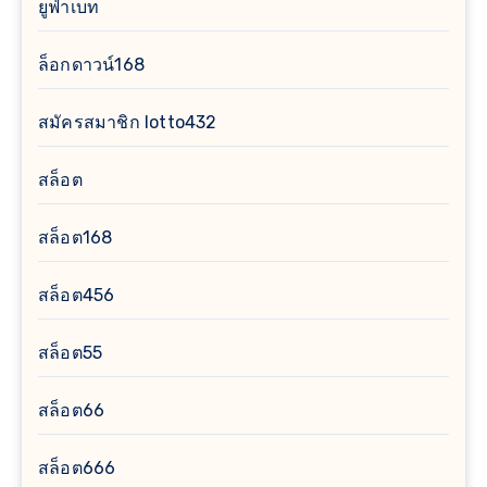
ยูฟ่าเบท
ล็อกดาวน์168
สมัครสมาชิก lotto432
สล็อต
สล็อต168
สล็อต456
สล็อต55
สล็อต66
สล็อต666