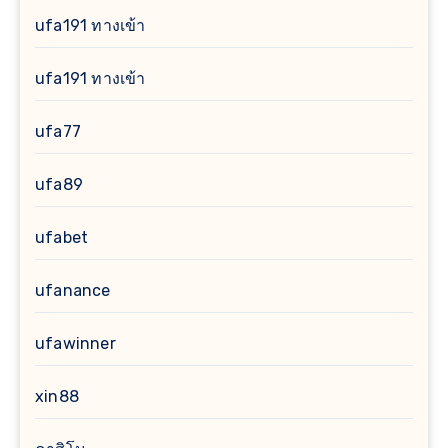
ufa191 ทางเข้า
ufa191 ทางเข้า
ufa77
ufa89
ufabet
ufanance
ufawinner
xin88