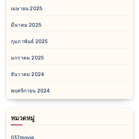
เมษายน 2025
มีนาคม 2025
กุมภาพันธ์ 2025
มกราคม 2025
ธันวาคม 2024
พฤศจิกายน 2024
หมวดหมู่
037movie