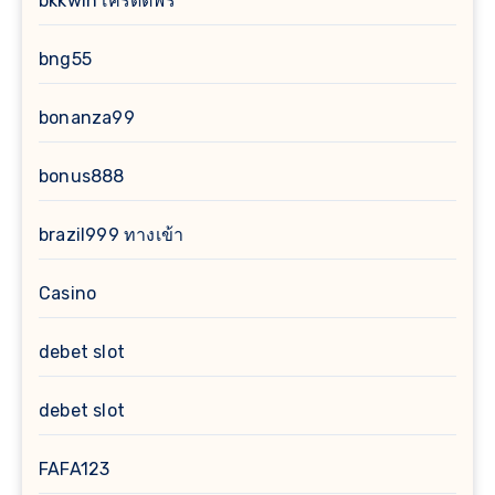
bkkwin เครดิตฟรี
bng55
bonanza99
bonus888
brazil999 ทางเข้า
Casino
debet slot
debet slot
FAFA123