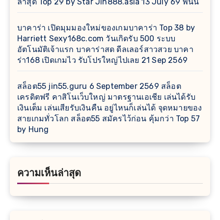
ล่าสุด Top 29 by Star Jin888.asia 13 July 69 พนัน
บาคาร่า เปิดมุมมองใหม่ของเกมบาคาร่า Top 38 by
Harriett Sexy168c.com วันเกิดรับ 500 ระบบ
อัตโนมัติเจ้าแรก บาคาร่าสด ดีลเลอร์สาวสวย บาคา
ร่า168 เปิดเกมไว รับโปรใหญ่ไปเลย 21 Sep 2569
สล็อต55 jin55.guru 6 September 2569 สล็อต
เครดิตฟรี คาสิโนเว็บใหญ่ มาตรฐานเอเชีย เล่นได้รับ
เงินเต็ม เล่นเสียรับเงินคืน อยู่ไหนก็เล่นได้ จุดหมายของ
สายเกมทั่วโลก สล็อต55 สมัครไว้ก่อน คุ้มกว่า Top 57
by Hung
ความเห็นล่าสุด