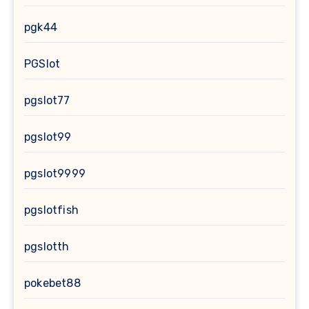
pgk44
PGSlot
pgslot77
pgslot99
pgslot9999
pgslotfish
pgslotth
pokebet88