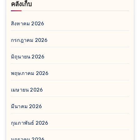
คลังเก็บ
สิงหาคม 2026
กรกฎาคม 2026
มิถุนายน 2026
พฤษภาคม 2026
เมษายน 2026
มีนาคม 2026
กุมภาพันธ์ 2026
มกราคม 2026