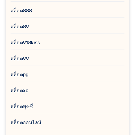
สล็อต888
สล็อต89
สล็อต918kiss
สล็อต99
สล็อตpg
สล็อตxo
สล็อตพุซซี่
สล็อตออนไลน์