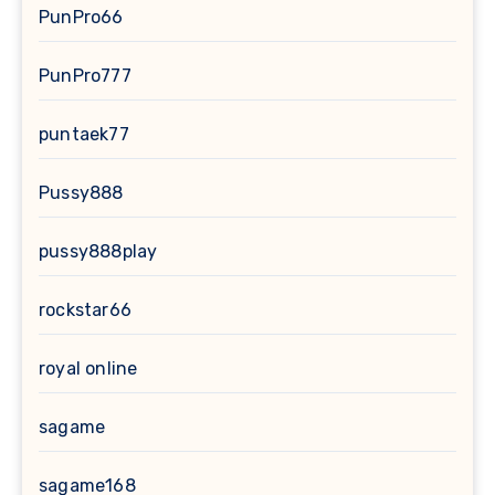
PunPro66
PunPro777
puntaek77
Pussy888
pussy888play
rockstar66
royal online
sagame
sagame168