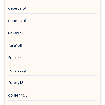
debet slot
debet slot
FAFA123
faro168
fullslot
fullslotpg
funny18
golden456