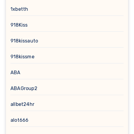
1xbetth
918Kiss
918kissauto
918kissme
ABA
ABAGroup2
allbet24hr
alot666