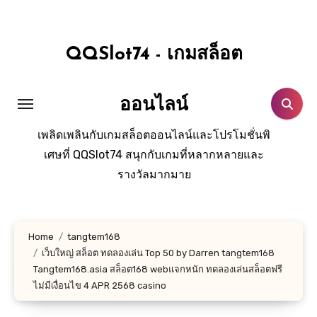
Skip
to
content
QQSlot74 - เกมสล็อต
ออนไลน์
เพลิดเพลินกับเกมสล็อตออนไลน์และโปรโมชั่นพิ
เศษที่ QQSlot74 สนุกกับเกมที่หลากหลายและ
รางวัลมากมาย
Home
tangtem168
เว็บใหญ่ สล็อต ทดลองเล่น Top 50 by Darren tangtem168
Tangtem168.asia สล็อต168 webแจกหนัก ทดลองเล่นสล็อตฟรี
ไม่มีเงื่อนไข 4 APR 2568 casino