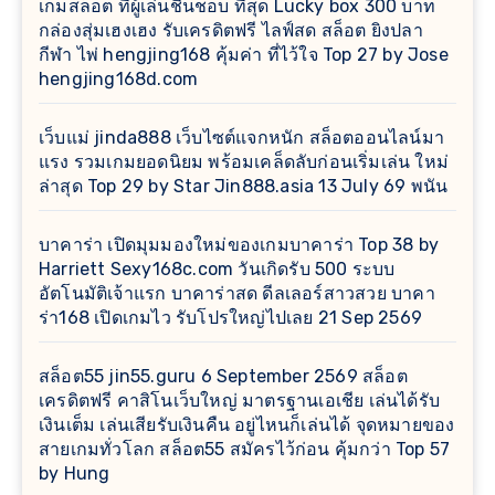
เกมสล็อต ที่ผู้เล่นชื่นชอบ ที่สุด Lucky box 300 บาท
กล่องสุ่มเฮงเฮง รับเครดิตฟรี ไลฟ์สด สล็อต ยิงปลา
กีฬา ไพ่ hengjing168 คุ้มค่า ที่ไว้ใจ Top 27 by Jose
hengjing168d.com
เว็บแม่ jinda888 เว็บไซต์แจกหนัก สล็อตออนไลน์มา
แรง รวมเกมยอดนิยม พร้อมเคล็ดลับก่อนเริ่มเล่น ใหม่
ล่าสุด Top 29 by Star Jin888.asia 13 July 69 พนัน
บาคาร่า เปิดมุมมองใหม่ของเกมบาคาร่า Top 38 by
Harriett Sexy168c.com วันเกิดรับ 500 ระบบ
อัตโนมัติเจ้าแรก บาคาร่าสด ดีลเลอร์สาวสวย บาคา
ร่า168 เปิดเกมไว รับโปรใหญ่ไปเลย 21 Sep 2569
สล็อต55 jin55.guru 6 September 2569 สล็อต
เครดิตฟรี คาสิโนเว็บใหญ่ มาตรฐานเอเชีย เล่นได้รับ
เงินเต็ม เล่นเสียรับเงินคืน อยู่ไหนก็เล่นได้ จุดหมายของ
สายเกมทั่วโลก สล็อต55 สมัครไว้ก่อน คุ้มกว่า Top 57
by Hung