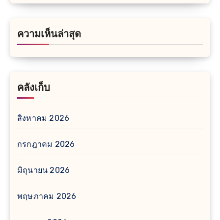
ความเห็นล่าสุด
คลังเก็บ
สิงหาคม 2026
กรกฎาคม 2026
มิถุนายน 2026
พฤษภาคม 2026