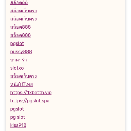
สล็อต66
สล็อตเว็บตรง
สล็อตเว็บตรง
สล็อต888
สล็อต888
pgslot
pussy888
บาคาร่า
slotxo
สล็อตเว็บตรง
หนังโป๊ไทย
https://1xbetth.vip
https://pgslot.spa
pgslot
pg slot
kiss918