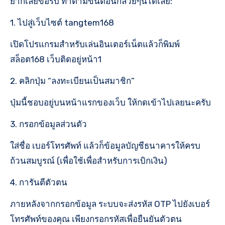
ยากเลยขอรับ ทำตามขั้นตอนกล้วยๆนี้ได้เลย:
1. ไปสู่เว็บไซต์ tangtem168
เปิดโปรแกรมสำหรับเล่นอินเตอร์เน็ตแล้วก็พิมพ์
สล็อต168 เว็บติดอยู่หน้า1
2. คลิกปุ่ม “ลงทะเบียนเป็นสมาชิก”
ปุ่มนี้ชอบอยู่บนหน้าแรกของเว็บ ให้กดเข้าไปเลยนะครับ
3. กรอกข้อมูลส่วนตัว
ใส่ชื่อ เบอร์โทรศัพท์ แล้วก็ข้อมูลบัญชีธนาคารให้ครบ
ถ้วนสมบูรณ์ (เพื่อใช้เพื่อสำหรับการเบิกเงิน)
4. การันตีตัวตน
ภายหลังจากกรอกข้อมูล ระบบจะส่งรหัส OTP ไปยังเบอร์
โทรศัพท์ของคุณ เพียงกรอกรหัสเพื่อยืนยันตัวตน