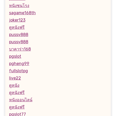
หนังชนโรง
sagame168th
joker123
ดูหนังฟรี
pussy888
pussy888
บาคาร่า168
pgslot
pgheng99
fullslotpg
live22
ดูหนัง
ดูหนังฟรี
หนังออนไลน์
ดูหนังฟรี
pgslot77