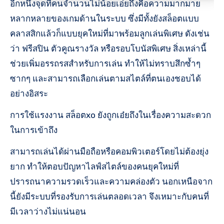
อีกหนึ่งจุดที่คนจำนวนไม่น้อยเอ่ยถึงคือความมากมาย
หลากหลายของเกมด้านในระบบ ซึ่งมีทั้งยังสล็อตแบบ
คลาสสิกแล้วก็แบบยุคใหม่ที่มาพร้อมลูกเล่นพิเศษ ดังเช่น
ว่า ฟรีสปิน ตัวคูณรางวัล หรือรอบโบนัสพิเศษ สิ่งเหล่านี้
ช่วยเพิ่มอรรถรสสำหรับการเล่น ทำให้ไม่ทราบสึกซ้ำๆ
ซากๆ และสามารถเลือกเล่นตามสไตล์ที่ตนเองชอบได้
อย่างอิสระ
การใช้แรงงาน สล็อตxo ยังถูกเอ๋ยถึงในเรื่องความสะดวก
ในการเข้าถึง
สามารถเล่นได้ผ่านมือถือหรือคอมพิวเตอร์โดยไม่ต้องยุ่ง
ยาก ทำให้ตอบปัญหาไลฟ์สไตล์ของคนยุคใหม่ที่
ปรารถนาความรวดเร็วและความคล่องตัว นอกเหนือจาก
นี้ยังมีระบบที่รองรับการเล่นตลอดเวลา จึงเหมาะกับคนที่
มีเวลาว่างไม่แน่นอน