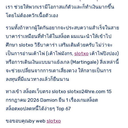
เรา ช่วยให้พวกเรามีโอกาสแก้ตัวและก็ทำเงินมากขึ้น
โดยไม่ต้องควักเนื้อตัวเอง
รวมทั้งถ้าหากผู้ใดกันอยากจะประสบความสำเร็จในสาย
บาคาร่าเหมือนที่ทำได้ในสล็อต ผมแนะนำให้เข้าไป
ศึกษา slotxo วิธีบาคาร่า เสริมเติมด้วยครับ ไม่ว่าจะ
เป็นการอ่านเค้าไพ่ (เค้าไพ่มังกร,
slotxo
เค้าไพ่ปิงปอง)
หรือการเดินเงินแบบมาแย้งเกล (Martingale) สิ่งเหล่านี้
จะช่วยเปลี่ยนจากการเดาเสี่ยงดวง ให้กลายเป็นการ
ลงทุนที่มีแนวทางแล้วก็ยืนนาน
ทางเข้า สล็อตเว็บตรง slotxo slotxo24hre.com 15
กรกฎาคม 2026 Damion ยืน 1 เรื่องเกมสล็อต
สล็อตxoปลดหนี้ได้ง่ายๆ Top 67
ขอขอบคุณby web
slotxo