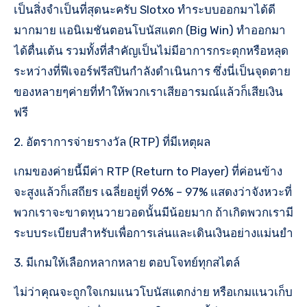
เป็นสิ่งจำเป็นที่สุดนะครับ Slotxo ทำระบบออกมาได้ดี
มากมาย แอนิเมชันตอนโบนัสแตก (Big Win) ทำออกมา
ได้ตื่นเต้น รวมทั้งที่สำคัญเป็นไม่มีอาการกระตุกหรือหลุด
ระหว่างที่ฟีเจอร์ฟรีสปินกำลังดำเนินการ ซึ่งนี่เป็นจุดตาย
ของหลายๆค่ายที่ทำให้พวกเราเสียอารมณ์แล้วก็เสียเงิน
ฟรี
2. อัตราการจ่ายรางวัล (RTP) ที่มีเหตุผล
เกมของค่ายนี้มีค่า RTP (Return to Player) ที่ค่อนข้าง
จะสูงแล้วก็เสถียร เฉลี่ยอยู่ที่ 96% – 97% แสดงว่าจังหวะที่
พวกเราจะขาดทุนวายวอดนั้นมีน้อยมาก ถ้าเกิดพวกเรามี
ระบบระเบียบสำหรับเพื่อการเล่นและเดินเงินอย่างแม่นยำ
3. มีเกมให้เลือกหลากหลาย ตอบโจทย์ทุกสไตล์
ไม่ว่าคุณจะถูกใจเกมแนวโบนัสแตกง่าย หรือเกมแนวเก็บ