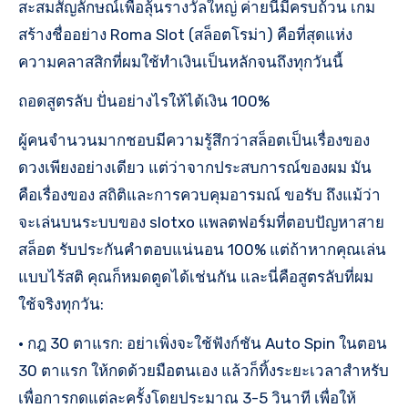
สะสมสัญลักษณ์เพื่อลุ้นรางวัลใหญ่ ค่ายนี้มีครบถ้วน เกม
สร้างชื่ออย่าง Roma Slot (สล็อตโรม่า) คือที่สุดแห่ง
ความคลาสสิกที่ผมใช้ทำเงินเป็นหลักจนถึงทุกวันนี้
ถอดสูตรลับ ปั่นอย่างไรให้ได้เงิน 100%
ผู้คนจำนวนมากชอบมีความรู้สึกว่าสล็อตเป็นเรื่องของ
ดวงเพียงอย่างเดียว แต่ว่าจากประสบการณ์ของผม มัน
คือเรื่องของ สถิติและการควบคุมอารมณ์ ขอรับ ถึงแม้ว่า
จะเล่นบนระบบของ slotxo แพลตฟอร์มที่ตอบปัญหาสาย
สล็อต รับประกันคำตอบแน่นอน 100% แต่ถ้าหากคุณเล่น
แบบไร้สติ คุณก็หมดตูดได้เช่นกัน และนี่คือสูตรลับที่ผม
ใช้จริงทุกวัน:
• กฎ 30 ตาแรก: อย่าเพิ่งจะใช้ฟังก์ชัน Auto Spin ในตอน
30 ตาแรก ให้กดด้วยมือตนเอง แล้วก็ทิ้งระยะเวลาสำหรับ
เพื่อการกดแต่ละครั้งโดยประมาณ 3-5 วินาที เพื่อให้