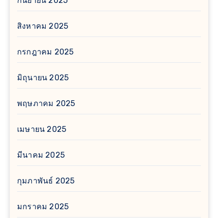
กันยายน 2025
สิงหาคม 2025
กรกฎาคม 2025
มิถุนายน 2025
พฤษภาคม 2025
เมษายน 2025
มีนาคม 2025
กุมภาพันธ์ 2025
มกราคม 2025