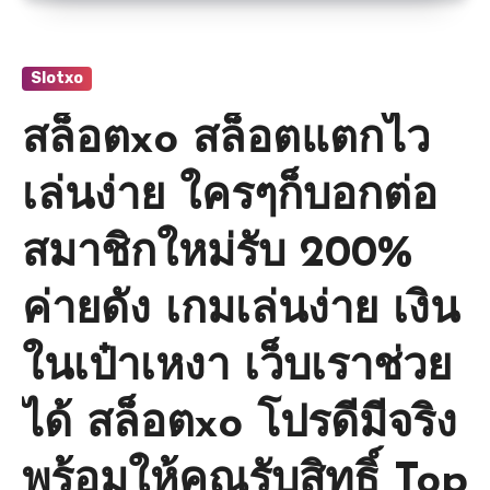
Slotxo
สล็อตxo สล็อตแตกไว
เล่นง่าย ใครๆก็บอกต่อ
สมาชิกใหม่รับ 200%
ค่ายดัง เกมเล่นง่าย เงิน
ในเป๋าเหงา เว็บเราช่วย
ได้ สล็อตxo โปรดีมีจริง
พร้อมให้คุณรับสิทธิ์ Top