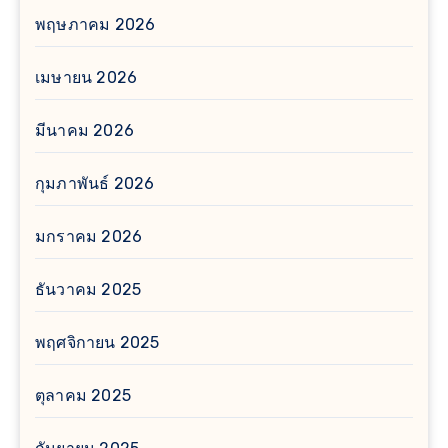
พฤษภาคม 2026
เมษายน 2026
มีนาคม 2026
กุมภาพันธ์ 2026
มกราคม 2026
ธันวาคม 2025
พฤศจิกายน 2025
ตุลาคม 2025