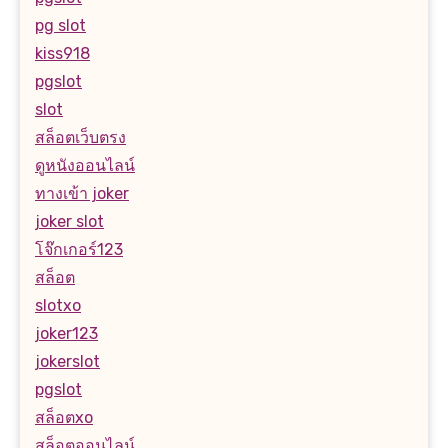
pg slot
kiss918
pgslot
slot
สล็อตเว็บตรง
ดูหนังออนไลน์
ทางเข้า joker
joker slot
โจ๊กเกอร์123
สล็อต
slotxo
joker123
jokerslot
pgslot
สล็อตxo
สล็อตออนไลน์