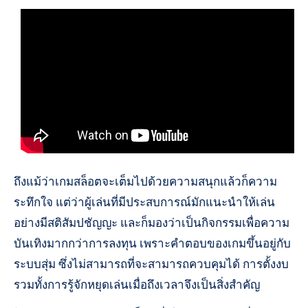
ถึงแม้ว่าเกมสล็อตจะเต็มไปด้วยความสนุกแล้วก็ความ
ระทึกใจ แต่ว่าผู้เล่นที่มีประสบการณ์มักแนะนำให้เล่น
อย่างมีสติสัมปชัญญะ และก็มองว่าเป็นกิจกรรมเพื่อความ
บันเทิงมากกว่าการลงทุน เพราะคำตอบของเกมขึ้นอยู่กับ
ระบบสุ่ม ซึ่งไม่สามารถที่จะสามารถควบคุมได้ การตั้งงบ
รวมทั้งการรู้จักหยุดเล่นเมื่อถึงเวลาจึงเป็นสิ่งสำคัญ