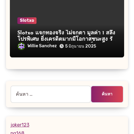
Slotxo
Slotxo แจกทองจริง ไม่จกตา มูลค่า 1 สลึง
โปรพิเศษ ยิ่งเครดิตมากมีโอกาสชนะสูง รับ
ของขวัญวันเกิด 300 บาทค่ายสล็อตชื่อดัง
Willie Sanchez
5 มิถุนายน 2025
ระดับโลก สล็อตxo ทอลองเล่นสล็อตฟรี
Top 7 by Miranda slotxo24hr.tv 8 JUL
2568
ค้นหา
สำหรับ:
joker123
pg168