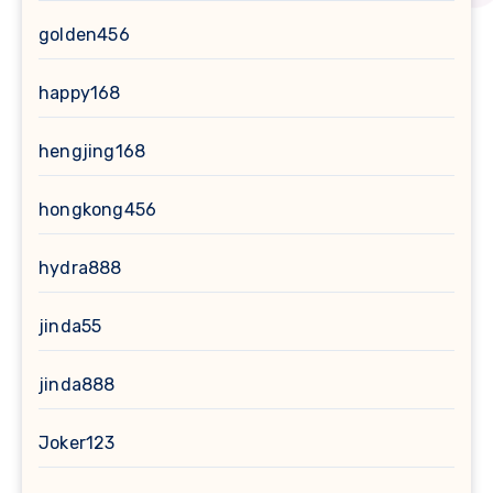
golden456
happy168
hengjing168
hongkong456
hydra888
jinda55
jinda888
Joker123