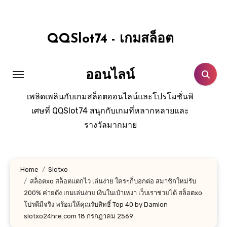
Skip
to
content
QQSlot74 - เกมสล็อต
ออนไลน์
เพลิดเพลินกับเกมสล็อตออนไลน์และโปรโมชั่นพิ
เศษที่ QQSlot74 สนุกกับเกมที่หลากหลายและ
รางวัลมากมาย
Home
Slotxo
สล็อตxo สล็อตแตกไว เล่นง่าย ใครๆก็บอกต่อ สมาชิกใหม่รับ
200% ค่ายดัง เกมเล่นง่าย เงินในเป๋าเหงา เว็บเราช่วยได้ สล็อตxo
โปรดีมีจริง พร้อมให้คุณรับสิทธิ์ Top 40 by Damion
slotxo24hre.com 18 กรกฎาคม 2569