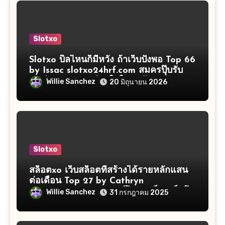
Slotxo
Slotxo บิลไหนก็มีหวัง ถ้าเว็บปังพอ Top 66
by Issac slotxo24hrf.com สมครปุ๊บรับ
ทันที 1,000 แอดมิน ใส่ใจทุกข้อสงสัย ฝาก
Willie Sanchez
20 มิถุนายน 2026
ปุ๊บ ลุ้นปั๊บ รับความมัน สล็อตxo สมัครไว้
ไม่ตกเทรนด์ 8 June 2026
Slotxo
สล็อตxo เว็บสล็อตที่สร้างได้รายหลักแสน
ต่อเดือน Top 27 by Cathryn
slotxo24hra.com ดาวน์โหลดสล็อตเอ็กโอ
Willie Sanchez
31 กรกฎาคม 2025
รับของขวัญวันเกิด 300 บาทเกมฮิตติด
กระแส แตกสับ รับทรัพย์ไม่อั้น slotxo24hr
สล็อตมือถือ รุ่นไหนก็ปั่นได้ 1 สิงหา 2568