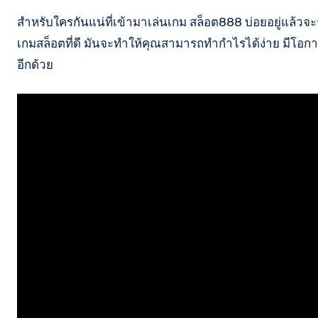
สำหรับใครกันแน่ที่เข้ามาเล่นเกม สล็อต888 บ่อยอยู่แล้วจะร
เกมสล็อตที่ดี มันจะทำให้คุณสามารถทำกำไรได้ง่าย มีโอกา
อีกด้วย