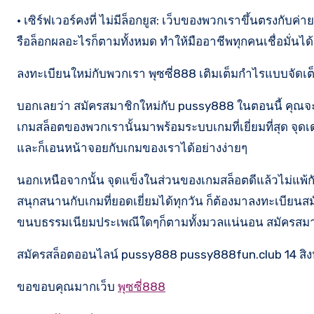
• เซิร์ฟเวอร์คงที่ ไม่มีล็อกยูส: เว็บของพวกเราขึ้นตรงกับค่
รือล็อกผลอะไรก็ตามทั้งหมด ทำให้มืออาชีพทุกคนเชื่อมั่นไ
ลงทะเบียนใหม่กับพวกเรา พุซซี่888 เติมเต็มกำไรแบบจัดเต็ม 
บอกเลยว่า สมัครสมาชิกใหม่กับ pussy888 ในตอนนี้ คุณจ
เกมสล็อตของพวกเรานั้นมาพร้อมระบบเกมที่เยี่ยมที่สุด จุ
และก็เอนหน้าจอยกับเกมของเราได้อย่างง่ายๆ
นอกเหนือจากนั้น จุดแข็งในส่วนของเกมสล็อตดีแล้วไม่แพ้ก
สนุกสนานกับเกมที่ยอดเยี่ยมได้ทุกวัน ก็ต้องมาลงทะเบียนส
ขนบธรรมเนียมประเพณีใดๆก็ตามทั้งมวลแน่นอน สมัครสมา
สมัครสล็อตออนไลน์ pussy888 pussy888fun.club 14 สิงหา 
ขอขอบคุณมากเว็บ
พุซซี่888