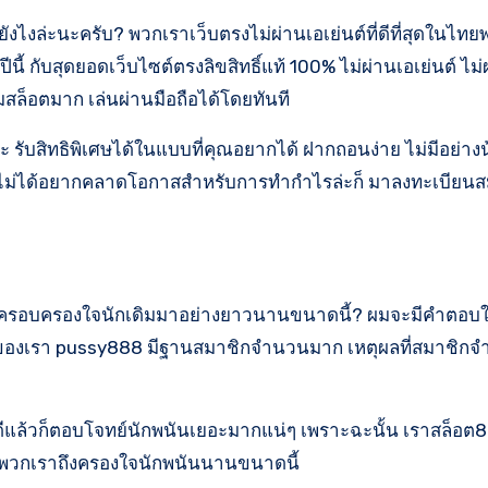
ไงล่ะนะครับ? พวกเราเว็บตรงไม่ผ่านเอเย่นต์ที่ดีที่สุดในไทยพ
นี้ กับสุดยอดเว็บไซต์ตรงลิขสิทธิ์แท้ 100% ไม่ผ่านเอเย่นต์ ไม
ล็อตมาก เล่นผ่านมือถือได้โดยทันที
รับสิทธิพิเศษได้ในแบบที่คุณอยากได้ ฝากถอนง่าย ไม่มีอย่าง
าคุณไม่ได้อยากคลาดโอกาสสำหรับการทำกำไรล่ะก็ มาลงทะเบียน
ถึงครอบครองใจนักเดิมมาอย่างยาวนานขนาดนี้? ผมจะมีคำตอบใ
่นต์ของเรา pussy888 มีฐานสมาชิกจำนวนมาก เหตุผลที่สมาชิก
ี่ดีแล้วก็ตอบโจทย์นักพนันเยอะมากแน่ๆ เพราะฉะนั้น เราสล็อต8
พวกเราถึงครองใจนักพนันนานขนาดนี้