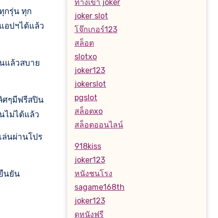
ทางเข้า joker
กรุ่น ทุก
joker slot
งแอปฯได้แล้ว
โจ๊กเกอร์123
สล็อต
slotxo
ล่นแล้วสบาย
joker123
jokerslot
pgslot
ิศๆมีฟรีสปิน
สล็อตxo
นไม่ได้แล้ว
สล็อตออนไลน์
เล่นผ่านโปร
918kiss
joker123
ยืนยัน
หนังชนโรง
sagame168th
joker123
ดูหนังฟรี