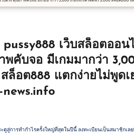
เว็บตรง คุณภาพคับจอ มีเกมมากว่า 3,000 เกมแจกเครดิตฟรี 5,000 สล็อต888 แตก
5 pussy888 เว็บสล็อตออนไ
ภาพคับจอ มีเกมมากว่า 3,0
 สล็อต888 แตกง่ายไม่พูดเ
-news.info
ะตูสู่การทำกำไรครั้งใหญ่ที่สุดในปีนี้ ลงทะเบียนเป็นสมาชิกเลย