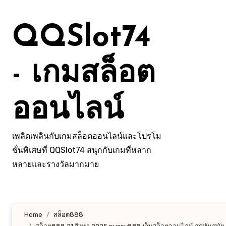
Skip
to
QQSlot74
content
- เกมสล็อต
ออนไลน์
เพลิดเพลินกับเกมสล็อตออนไลน์และโปรโม
ชั่นพิเศษที่ QQSlot74 สนุกกับเกมที่หลาก
หลายและรางวัลมากมาย
Home
สล็อต888