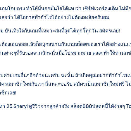
ายเกมโดยตรง ทำให้มั่นอกมั่นใจได้เลยว่า เซิร์ฟเวอร์คงเดิม ไม่ม
ด้เลยว่า ได้โอกาสทำกำไรได้อย่างไม่ต้องสงสัยครับผม
บันเทิงใจกับเกมที่เหมาะสมที่สุดได้ทุกวี่ทุกวัน สมัครเลย!
ะต้องเอนจอยแล้วก็สนุกสนานกับเกมสล็อตของเราได้อย่างแน่แท
ดเด่นต่างๆที่รับรองจากนักพนันมือโปรมากมาย คงจะทำให้ท่านเพ
ับค่ายเกมอื่นๆอีกด้วยนะครับ ฉะนั้น ถ้าเกิดคุณอยากทำกำไรแ
มัครสมาชิกใหม่กับเรานี่แหละขอรับ สมัครเป็นสมาชิกใหม่ฟรี ไม่
ชิกเลย!
25 Sheryl ดูรีวิวจากลูกค้าจริง สล็อต888ปลดหนี้ได้ง่ายๆ T