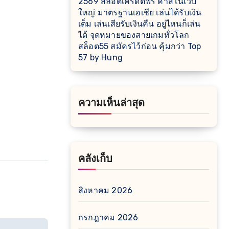
2569 สล็อตเครดิตฟรี คาสิโนเว็บ
ใหญ่ มาตรฐานเอเชีย เล่นได้รับเงิน
เต็ม เล่นเสียรับเงินคืน อยู่ไหนก็เล่น
ได้ จุดหมายของสายเกมทั่วโลก
สล็อต55 สมัครไว้ก่อน คุ้มกว่า Top
57 by Hung
ความเห็นล่าสุด
คลังเก็บ
สิงหาคม 2026
กรกฎาคม 2026