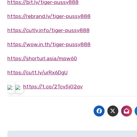
https://bit.ly/tiger-pussy888
https://rebrand.ly/tiger-pussy888
https://cutly.info/tiger-pussy888
https://wow.in.th/tiger-pussy888
https://shorturl.asia/mpw60
https://cutt.ly/urRx6DgU
https://t.co/2Tcv5jG2qv
แนะแนว