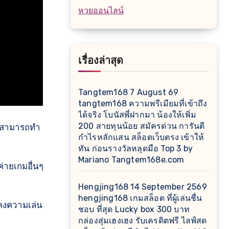
หวยออนไลน์
เรื่องล่าสุด
Tangtem168 7 August 69
tangtem168 ความพรีเมียมที่เข้าถึง
ได้จริง โบนัสพี่ฝากมา น้องให้เพิ่ม
200 สายทุนน้อย สมัครด่วน การันตี
และสามารถทำ
กำไรหลักแสน สล็อตเว็บตรง เข้าให้
ทัน ก่อนรางวัลหลุดมือ Top 3 by
Mariano Tangtem168e.com
่ายเกมอื่นๆ
Hengjing168 14 September 2569
hengjing168 เกมสล็อต ที่ผู้เล่นชื่น
งคงความเล่น
ชอบ ที่สุด Lucky box 300 บาท
กล่องสุ่มเฮงเฮง รับเครดิตฟรี ไลฟ์สด