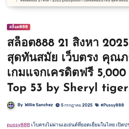
สล็อต888 21 สิงหา 2025 pussy888 เว็บสล็อตออนไลน์ สุดทันสมัย 
สล็อต888
สล็อต888 21 สิงหา 202
สุดทันสมัย เว็บตรง คุณ
เกมแจกเครดิตฟรี 5,000
Top 53 by Sheryl tiger
By
Willie Sanchez
5 กรกฎาคม 2025
#Pussy888
pussy888
เว็บตรงไม่ผ่านเอเย่นต์ที่ยอดเยี่ยมในไทย เปิดปร