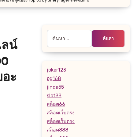
ง่ายไม่พูดเยอะ Top 53 by Sheryl tiger-news.info
ค้นหา
สำหรับ:
ลน์
00
joker123
ยอะ
pg168
jinda55
slot99
สล็อต66
สล็อตเว็บตรง
สล็อตเว็บตรง
สล็อต888
!