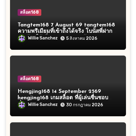
สล็อต168
Tangtem168 7 August 69 tangtem168
ความพรีเมียมที่เข้าถึงได้จริง โบนัสพี่ฝาก
มา น้องให้เพิ่ม 200 สายทุนน้อย สมัคร
Willie Sanchez
5 สิงหาคม 2026
ด่วน การันตี กำไรหลักแสน สล็อตเว็บตรง
เข้าให้ทัน ก่อนรางวัลหลุดมือ Top 3 by
Mariano Tangtem168e.com
สล็อต168
Hengjing168 14 September 2569
hengjing168 เกมสล็อต ที่ผู้เล่นชื่นชอบ
ที่สุด Lucky box 300 บาท กล่องสุ่มเฮงเฮง
Willie Sanchez
30 กรกฎาคม 2026
รับเครดิตฟรี ไลฟ์สด สล็อต ยิงปลา กีฬา
ไพ่ hengjing168 คุ้มค่า ที่ไว้ใจ Top 27 by
Jose hengjing168d.com