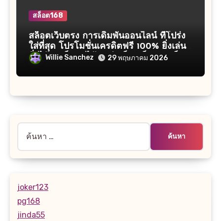
สล็อต168
สล็อตเว็บตรง การเดิมพันออนไลน์ ที่โปร่ง
ใส่ที่สุด โปรโมชั่นเครดิตฟรี 100% ยิ่งเล่น
ยิ่งได้ 10 ก็ถอนได้ทันที สล็อตเว็บตรง เว็บ
Willie Sanchez
29 พฤษภาคม 2026
ใหญ่ ทุนหนา ซ่ากว่าใคร Top 100 by
Blondell Tangtem168d.com 23 มิถุนายน
2026
ค้นหา
สำหรับ:
joker123
pg168
jinda55