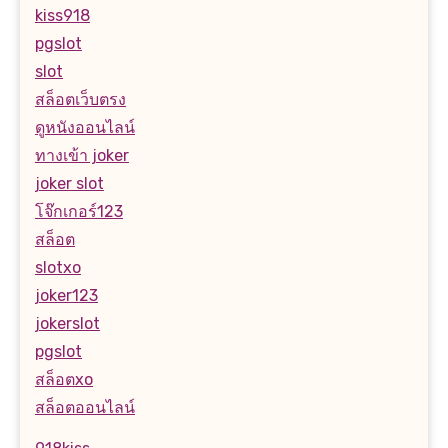
kiss918
pgslot
slot
สล็อตเว็บตรง
ดูหนังออนไลน์
ทางเข้า joker
joker slot
โจ๊กเกอร์123
สล็อต
slotxo
joker123
jokerslot
pgslot
สล็อตxo
สล็อตออนไลน์