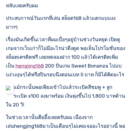
หลับเลยครับผม
ประสบการณ์วันแรกที่เล่น สล็อต168 แล้วแตกแบบงง
มากๆ
เรื่องมันเกิดขึ้นเวลาที่ผมเบื่อๆอยู่บ้านช่วงวันหยุด เปิดดู
เกมจากเว็บเก่าก็ไม่มีอะไรน่าดึงดูด พอเห็นโปรโมชั่นของ
สล็อตเครดิตฟรี เลยทดลองฝาก 100 แล้วได้เครดิตเพิ่ม
เป็น
hengjing168
200 ปั่นเกม Sweet Bonanza ไปแบ
บง่วงงุนๆได้ฟรีสปินรอบนึงตอนเบท 5 บาท ก็มิได้คิดอะไร
แม้กระนั้นพอเพียงเข้าไปแล้วระเบิดสีชมพู + ลูก
ระเบิด x100 ลงมาพร้อม เงินพุ่งขึ้นไป 1,800 บาทด้าน
ใน 20 วิ!
ในช่วงเวลานั้นคืออึ้งเลยครับผม เนื่องจาก
เล่นhengjing168มาเป็นเดือนๆไม่เคยเจออะไรอย่างนี้ พอ