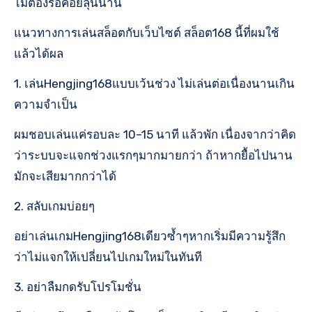
ไม่ต้องรอคอยลุ้นนาน
แนวทางการเล่นสล็อตกับเว็บไซต์ สล็อต168 นี้ที่ผมใช้
แล้วได้ผล
1. เล่นHengjing168แบบเว้นช่วง ไม่เล่นต่อเนื่องนานเกิน
ความจำเป็น
ผมชอบเล่นแค่รอบละ 10–15 นาที แล้วพัก เนื่องจากว่าคิด
ว่าระบบจะแจกช่วงแรกๆมากมายกว่า ถ้าหากยื้อไปนาน
มักจะเสียมากกว่าได้
2. สลับเกมบ่อยๆ
อย่าเล่นเกมHengjing168เดียวซ้ำๆหากเริ่มมีความรู้สึก
ว่าไม่แจกให้เปลี่ยนไปเกมใหม่ในทันที
3. อย่าลืมกดรับโปรโมชั่น