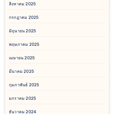
สิงหาคม 2025
กรกฎาคม 2025
มิถุนายน 2025
พฤษภาคม 2025
เมษายน 2025
มีนาคม 2025
กุมภาพันธ์ 2025
มกราคม 2025
ธันวาคม 2024