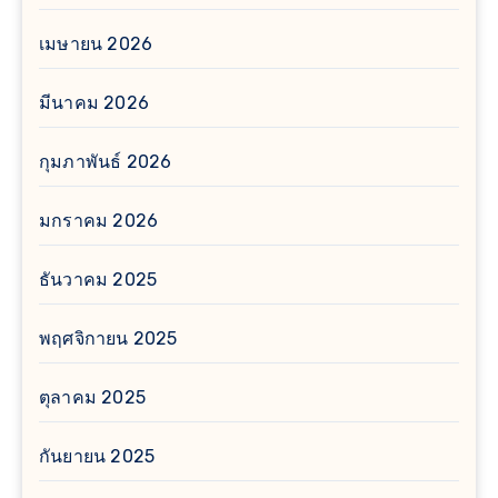
เมษายน 2026
มีนาคม 2026
กุมภาพันธ์ 2026
มกราคม 2026
ธันวาคม 2025
พฤศจิกายน 2025
ตุลาคม 2025
กันยายน 2025