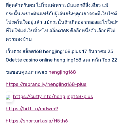
ที่สุดสำหรับผม ไม่ใช่แค่เพราะมันแตกดีสิ่งเดียว แม้
กระนั้นเพราะมันแฟร์กับผู้เล่นจริงๆคุณอาจจะมีเว็บไซต์
โปรดในใจอยู่แล้ว แม้กระนั้นถ้าเกิดอยากลองอะไรใหม่ๆ
ที่ไม่ใช่แค่เว็บทั่วๆไป สล็อต168 คืออีกหนึ่งตัวเลือกที่ไม่
ควรมองข้าม
เว็บตรง สล็อต168 hengjing168.plus 17 ธันวาคม 25
Odette casino online hengjing168 แตกหนัก Top 22
ขอขอบคุณมากweb
hengjing168
https://rebrand.ly/hengjing168-plus
https://cutly.info/hengjing168-plus
https://bitt.to/mrlwm9
https://shorturl.asia/H5th6