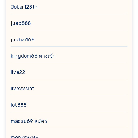
Joker123th
juad888
judhai168
kingdom66 ทางเข้า
live22
live22slot
lot888
macau69 สมัคร
monkey789