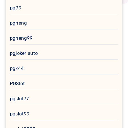
pg99
pgheng
pgheng99
pgjoker auto
pgk44
PGSlot
pgslot77
pgslot99