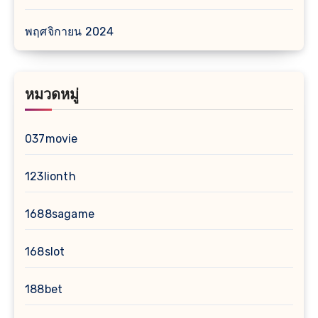
พฤศจิกายน 2024
หมวดหมู่
037movie
123lionth
1688sagame
168slot
188bet