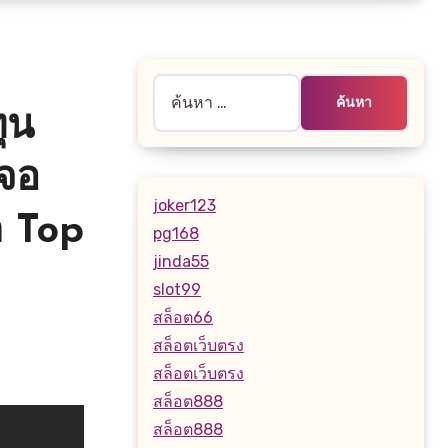
ค้นหา
สำหรับ:
ุน
บจอ
joker123
ด Top
pg168
jinda55
slot99
สล็อต66
สล็อตเว็บตรง
สล็อตเว็บตรง
สล็อต888
สล็อต888