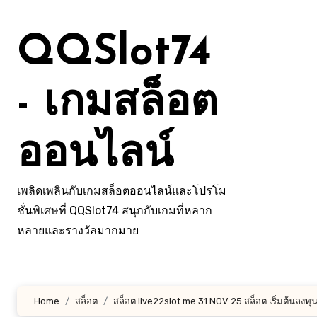
Skip
to
QQSlot74
content
- เกมสล็อต
ออนไลน์
เพลิดเพลินกับเกมสล็อตออนไลน์และโปรโม
ชั่นพิเศษที่ QQSlot74 สนุกกับเกมที่หลาก
หลายและรางวัลมากมาย
Home
สล็อต
สล็อต live22slot.me 31 NOV 25 สล็อต เริ่มต้นลงทุนง