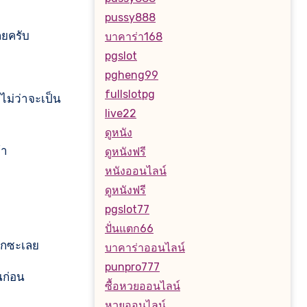
pussy888
ลยครับ
บาคาร่า168
pgslot
pgheng99
fullslotpg
ไม่ว่าจะเป็น
live22
ดูหนัง
้า
ดูหนังฟรี
หนังออนไลน์
ดูหนังฟรี
pgslot77
ปั่นแตก66
แตกซะเลย
บาคาร่าออนไลน์
punpro777
นก่อน
ซื้อหวยออนไลน์
หวยออนไลน์