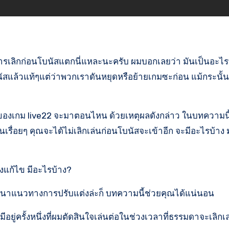
ารเลิกก่อนโบนัสแตกนี่แหละนะครับ ผมบอกเลยว่า มันเป็นอะไรท
โบนัสแล้วแท้ๆแต่ว่าพวกเราดันหยุดหรือย้ายเกมซะก่อน แม้กระนั
คพอตของเกม live22 จะมาตอนไหน ด้วยเหตุผลดังกล่าว ในบทความน
รื่อยๆ คุณจะได้ไม่เลิกเล่นก่อนโบนัสจะเข้าอีก จะมีอะไรบ้าง 
งแก้ไข มีอะไรบ้าง?
ารถนาแนวทางการปรับแต่งล่ะก็ บทความนี้ช่วยคุณได้แน่นอน
อยู่ครั้งหนึ่งที่ผมตัดสินใจเล่นต่อในช่วงเวลาที่ธรรมดาจะเลิกเ