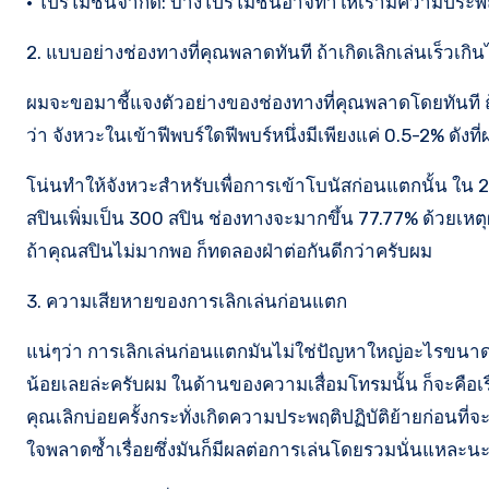
• โปรโมชันจำกัด: บางโปรโมชันอาจทำให้เรามีความประพฤต
2. แบบอย่างช่องทางที่คุณพลาดทันที ถ้าเกิดเลิกเล่นเร็วเกิ
ผมจะขอมาชี้แจงตัวอย่างของช่องทางที่คุณพลาดโดยทันที ถ้า
ว่า จังหวะในเข้าฟีพบร์ใดฟีพบร์หนึ่งมีเพียงแค่ 0.5-2% ดังท
โน่นทำให้จังหวะสำหรับเพื่อการเข้าโบนัสก่อนแตกนั้น ใน 20
สปินเพิ่มเป็น 300 สปิน ช่องทางจะมากขึ้น 77.77% ด้วยเหตุ
ถ้าคุณสปินไม่มากพอ ก็ทดลองฝ่าต่อกันดีกว่าครับผม
3. ความเสียหายของการเลิกเล่นก่อนแตก
แน่ๆว่า การเลิกเล่นก่อนแตกมันไม่ใช่ปัญหาใหญ่อะไรขนาด
น้อยเลยล่ะครับผม ในด้านของความเสื่อมโทรมนั้น ก็จะคือเ
คุณเลิกบ่อยครั้งกระทั่งเกิดความประพฤติปฏิบัติย้ายก่อนที
ใจพลาดซ้ำเรื่อยซึ่งมันก็มีผลต่อการเล่นโดยรวมนั่นแหละน