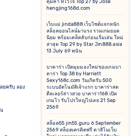
คุ้มค่า ที่ไว้ใจ Top 27 by Jose
hengjing168d.com
เว็บแม่ jinda888 เว็บไซต์แจกหนัก
สล็อตออนไลน์มาแรง รวมเกมยอด
นิยม พร้อมเคล็ดลับก่อนเริ่มเล่น ใหม่
ล่าสุด Top 29 by Star Jin888.asia
13 July 69 พนัน
บาคาร่า เปิดมุมมองใหม่ของเกมบา
คาร่า Top 38 by Harriett
Sexy168c.com วันเกิดรับ 500
้เลยครับ ลอง
ระบบอัตโนมัติเจ้าแรก บาคาร่าสด
ดีลเลอร์สาวสวย บาคาร่า168 เปิด
เกมไว รับโปรใหญ่ไปเลย 21 Sep
2569
ุณ
สล็อต55 jin55.guru 6 September
2569 สล็อตเครดิตฟรี คาสิโนเว็บ