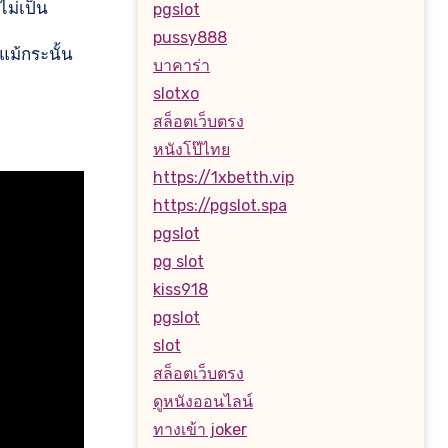
ไม่เป็น
pgslot
pussy888
แม้กระนั้น
บาคาร่า
slotxo
สล็อตเว็บตรง
หนังโป๊ไทย
https://1xbetth.vip
https://pgslot.spa
pgslot
pg slot
kiss918
pgslot
slot
สล็อตเว็บตรง
ดูหนังออนไลน์
ทางเข้า joker