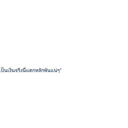
นเงินจริงนี่แตกหลักพันแน่ๆ”