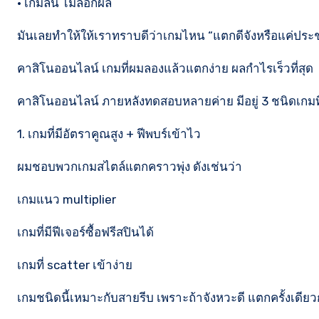
• เกมลื่น ไม่ล็อกผล
มันเลยทำให้ให้เราทราบดีว่าเกมไหน “แตกดีจังหรือแค่ประช
คาสิโนออนไลน์ เกมที่ผมลองแล้วแตกง่าย ผลกำไรเร็วที่สุด
คาสิโนออนไลน์ ภายหลังทดสอบหลายค่าย มีอยู่ 3 ชนิดเกมที่ม
1. เกมที่มีอัตราคูณสูง + ฟีพบร์เข้าไว
ผมชอบพวกเกมสไตล์แตกคราวพุ่ง ดังเช่นว่า
เกมแนว multiplier
เกมที่มีฟีเจอร์ซื้อฟรีสปินได้
เกมที่ scatter เข้าง่าย
เกมชนิดนี้เหมาะกับสายรีบ เพราะถ้าจังหวะดี แตกครั้งเดียว