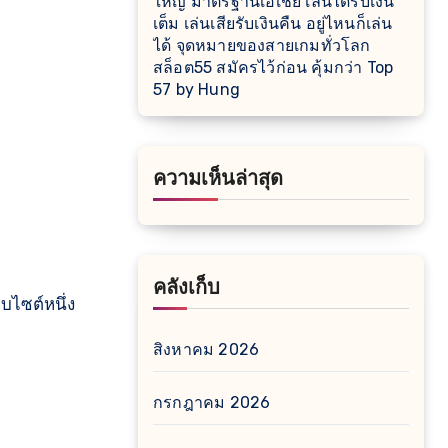
ใหญ่ มาตรฐานเอเชีย เล่นได้รับเงิน
เต็ม เล่นเสียรับเงินคืน อยู่ไหนก็เล่น
ได้ จุดหมายของสายเกมทั่วโลก
สล็อต55 สมัครไว้ก่อน คุ้มกว่า Top
57 by Hung
ความเห็นล่าสุด
คลังเก็บ
บไซต์หนึ่ง
สิงหาคม 2026
กรกฎาคม 2026