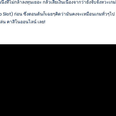
นนึงที่ไม่กล้าลงทุนเยอะ กลัวเสียเงินเนื่องจากว่ายังจับจังหวะเกม
Slot) ก่อน ซึ่งตอนต้นก็เฉยๆคิดว่ามันคงจะเหมือนเกมทั่วๆไป 
เล่น คาสิโนออนไลน์ เลย!