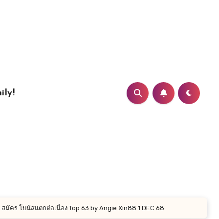
ily!
น์ สมัคร โบนัสแตกต่อเนื่อง Top 63 by Angie Xin88 1 DEC 68