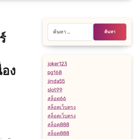
ค้นหา
สำหรับ:
ร์
joker123
่อง
pg168
jinda55
slot99
สล็อต66
สล็อตเว็บตรง
สล็อตเว็บตรง
สล็อต888
สล็อต888