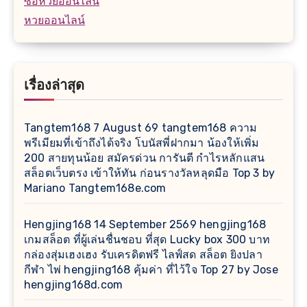
ซื้อหวยออนไลน์
หวยออนไลน์
เรื่องล่าสุด
Tangtem168 7 August 69 tangtem168 ความ
พรีเมียมที่เข้าถึงได้จริง โบนัสพี่ฝากมา น้องให้เพิ่ม
200 สายทุนน้อย สมัครด่วน การันตี กำไรหลักแสน
สล็อตเว็บตรง เข้าให้ทัน ก่อนรางวัลหลุดมือ Top 3 by
Mariano Tangtem168e.com
Hengjing168 14 September 2569 hengjing168
เกมสล็อต ที่ผู้เล่นชื่นชอบ ที่สุด Lucky box 300 บาท
กล่องสุ่มเฮงเฮง รับเครดิตฟรี ไลฟ์สด สล็อต ยิงปลา
กีฬา ไพ่ hengjing168 คุ้มค่า ที่ไว้ใจ Top 27 by Jose
hengjing168d.com