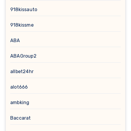
918kissauto
918kissme
ABA
ABAGroup2
allbet24hr
alot666
ambking
Baccarat