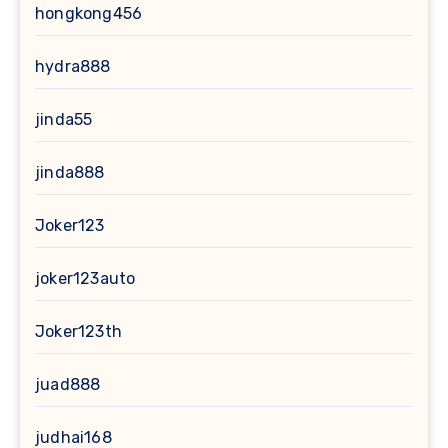
hongkong456
hydra888
jinda55
jinda888
Joker123
joker123auto
Joker123th
juad888
judhai168