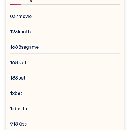
037movie
123lionth
1688sagame
168slot
188bet
1xbet
1xbetth
918Kiss