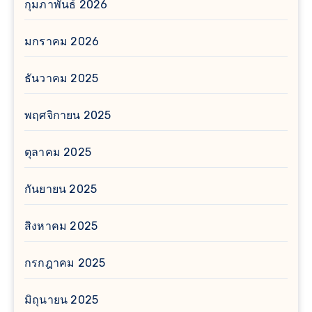
กุมภาพันธ์ 2026
มกราคม 2026
ธันวาคม 2025
พฤศจิกายน 2025
ตุลาคม 2025
กันยายน 2025
สิงหาคม 2025
กรกฎาคม 2025
มิถุนายน 2025