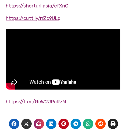
https://shorturl.asia/cfXnO
https://cutt.ly/rrZc9ULq
https://t.co/GcW2JPuRzM