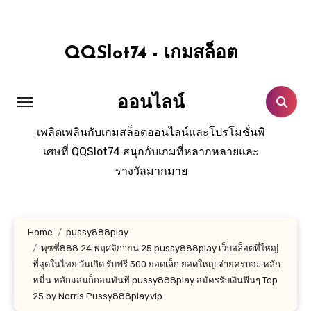
Skip
to
content
QQSlot74 - เกมสล็อต
ออนไลน์
เพลิดเพลินกับเกมสล็อตออนไลน์และโปรโมชั่นพิ
เศษที่ QQSlot74 สนุกกับเกมที่หลากหลายและ
รางวัลมากมาย
Home
pussy888play
พุซซี่888 24 พฤศจิกายน 25 pussy888play เว็บสล็อตที่ใหญ่
ที่สุดในไทย วันเกิด รับฟรี 300 ยอดเล็ก ยอดใหญ่ จ่ายครบจะ หลัก
หมื่น หลักแสนก็ถอนทันที pussy888play สมัครรับเงินฟินๆ Top
25 by Norris Pussy888play.vip