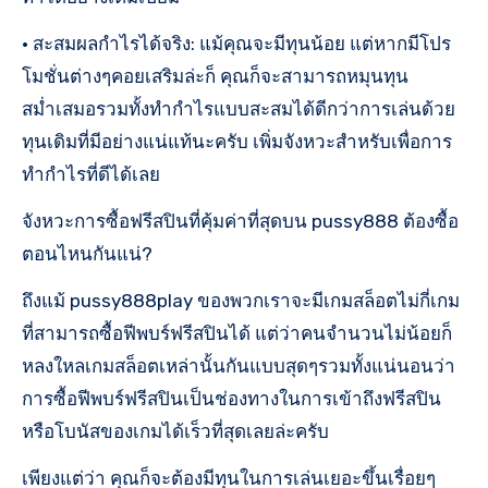
• สะสมผลกำไรได้จริง: แม้คุณจะมีทุนน้อย แต่หากมีโปร
โมชั่นต่างๆคอยเสริมล่ะก็ คุณก็จะสามารถหมุนทุน
สม่ำเสมอรวมทั้งทำกำไรแบบสะสมได้ดีกว่าการเล่นด้วย
ทุนเดิมที่มีอย่างแน่แท้นะครับ เพิ่มจังหวะสำหรับเพื่อการ
ทำกำไรที่ดีได้เลย
จังหวะการซื้อฟรีสปินที่คุ้มค่าที่สุดบน pussy888 ต้องซื้อ
ตอนไหนกันแน่?
ถึงแม้ pussy888play ของพวกเราจะมีเกมสล็อตไม่กี่เกม
ที่สามารถซื้อฟีพบร์ฟรีสปินได้ แต่ว่าคนจำนวนไม่น้อยก็
หลงใหลเกมสล็อตเหล่านั้นกันแบบสุดๆรวมทั้งแน่นอนว่า
การซื้อฟีพบร์ฟรีสปินเป็นช่องทางในการเข้าถึงฟรีสปิน
หรือโบนัสของเกมได้เร็วที่สุดเลยล่ะครับ
เพียงแต่ว่า คุณก็จะต้องมีทุนในการเล่นเยอะขึ้นเรื่อยๆ