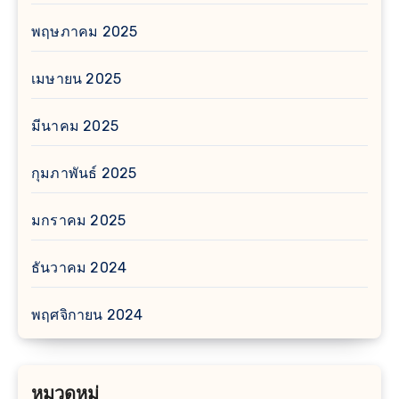
พฤษภาคม 2025
เมษายน 2025
มีนาคม 2025
กุมภาพันธ์ 2025
มกราคม 2025
ธันวาคม 2024
พฤศจิกายน 2024
หมวดหมู่