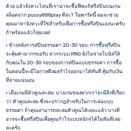
ด้วย แล้วจังหวะไหนที่เราน่าจะซื้อฟีพบร์ฟรีสปินบนเกม
สล็อตจาก pussy888play ดีล่ะ? ในพาร์ทนี้ ผมจะช่วย
คุณมาหาจังหวะที่ใช่สำหรับเพื่อการซื้อฟรีสปินเองนะครับ
ถ้าพร้อมแล้วก็ลุยเลย!
• ข้างหลังการสปินธรรมดา 20-30 รอบ: การซื้อฟรีสปิน
จะคุ้มค่ามากๆขอรับ หากระบบ RNG ยังไม่จ่ายโบนัสให้
กับคุณใน 20-30 รอบของการสปินแบบธรรมดา การซื้อ
ในตอนนี้จะมีโอกาสดึงผลกำไรออกมาได้ทันที คุ้มกับเงิน
ที่จ่ายแน่นอน
• เมื่อเกมมีตัวคูณสะสม: บางเกมของพวกเราจะมีสิ่งที่เรียก
ว่า ตัวคูณสะสม ซึ่งจะปรากฎสำหรับในการเล่นแบบ
ธรรมดา ถ้าคุณสามารถสะสมตัวคูณได้เยอะแล้ว บางที
อาจจะซื้อฟรีสปินเพื่อคูณกำไรแบบหนักๆได้ในทันทีเลย
ล่ะครับ