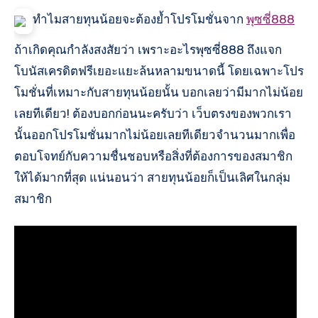
ทำไมสายทุนน้อยจะต้องย้ำโปรโมชั่นจาก
พุซซี่888
ถ้าเกิดคุณกำลังสงสัยว่า เพราะอะไรพุซซี่888 ถึงแจก
โบนัสเครดิตฟรีเยอะแยะล้นหลามขนาดนี้ โดยเฉพาะโปร
โมชั่นที่เหมาะกับสายทุนน้อยนั้น บอกเลยว่ามีมากไม่น้อย
เลยทีเดียว! ต้องบอกก่อนนะครับว่า เว็บตรงของพวกเรา
นั้นออกโปรโมชั่นมากไม่น้อยเลยทีเดียวจำนวนมากเพื่อ
ตอบโจทย์กับความชื่นชอบหรือสิ่งที่ต้องการของสมาชิก
ให้ได้มากที่สุด แน่นอนว่า สายทุนน้อยก็เป็นเลิศในกลุ่ม
สมาชิก