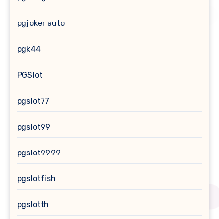
pgjoker auto
pgk44
PGSlot
pgslot77
pgslot99
pgslot9999
pgslotfish
pgslotth